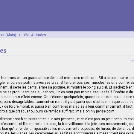
ur (Alain)
>
XVI. Attitudes
des
m
s hommes est un grand artiste dès qu’il mime ses malheurs. S’il a le cœur serré, co
gler encore sa poitrine avec ses bras, et tendre tous ses muscles les uns contre le
nemi, il serre les dents, arme sa poitrine, et montre le poing au ciel. Et sachez bie
s ne se produisent pas au-dehors, il n’en sont pas moins esquissés à l’intérieur du
lus puissants effets encore. On s’étonne quelquefois, quand on ne dort point, de c
jours désagréables, tournent en rond ; il y a à parier que c’est la mimique esquissé
x de l’ordre moral, et aussi bien contre les maladies à leur commencement, il fau
 crois que presque toujours ce remède suffirait ; mais on n’y pense point.
itesse sont bien puissantes sur nos pensées ; et ce n’est pas un petit secours cont
d’estomac si l’on mime la douceur, la bienveillance et la joie ; ces mouvements, qui
de bon qu’ils rendent impossibles les mouvements opposés, de fureur, de défiance, de
ociété, les visites, les cérémonies et les fêtes sont toujours aimées ; c’est une occ