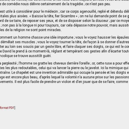
e de comédie nous délivre certainement de la tragédie ; ce n’est pas peu.
e est utile à considérer pour le médecin ; car ce corps agenouillé, replié et détendu dél
itales plus aisées. « Baisse la tête, fier Sicambre » ; on ne lui demande point de se g
rd de se taire, de reposer ses yeux, et de se disposer selon la douceur ; par ce moye
 ; non pas à la longue ni pour toujours, car cela dépasse notre pouvoir, mais aussit
s de la religion ne sont point miracles.
r comment un homme chasse une idée importune ; vous le voyez hausser les épaules
l démêlait ses muscles ; vous le voyez tourner la tête, de façon à se donner d’autres
jeter au loin ses soucis par un geste libre, et faire claquer ses doigts, ce qui est l
e David le prend à ce moment-là, réglant et tempérant ces gestes afin d’écar­ter toute
ncolique se trouve aussitôt guéri.
 perplexité ; l’homme se gratte les cheveux derrière l’oreille ; or, cette ruse a pour eff
 les plus redoutables, celui qui va lancer la pierre ou le javelot. Ici la mimique qui 
ntraîne. Le chapelet est une invention admi­rable qui occupe la pensée et les doigts
age est encore plus beau, d’après lequel la volonté n’a aucune prise sur les passion
ements. Il est plus facile de prendre un violon et d’en jouer que de se faire, comme 
u format PDF
]