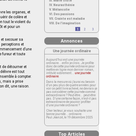
III. Marie triste
IV. Neurasthénie
V. Mélancolie
ivre les organes, et
VI. Des passions
uérir de colère et
VII. Crainte est maladie
n tout le violent du
VIII. De l’imagination
ôt et pour un
1
2
3
 et secouer sa
Annonces
 perceptions et
e commencement d’une
Une journée ordinaire
 fureur et toute
Aujourd’hui est une journée
ordinaire... enfin je crois. Je profite
et de détourner et
donc de cette journée ordinaire pour
mettre en ligne mon dernier roman,
délivre est tout
intitulé sobrement...
une journée
 ensemble à compter.
ordinaire
.
s, mais a prise
Dans la mesure où j’aurai eu besoin
d’un peu plus de quatre années pour
on dit, une raison.
voir ce petit livre achevé, ne devrais-je
pas considérer cette journée comme
extraordinaire ? Peut-être... peut-être
pas. D’une certaine façon, n’est-il pas
extraordinaire de pouvoir profiter
d’une journée ordinaire ?
Cher lecteur, je vous souhaite une
bonne journée... ordinaire.
Paul Jeanzé, le 19 décembre 2025
Top Articles