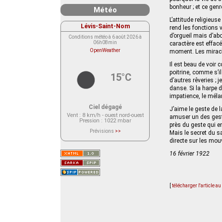
bonheur ; et ce genr
Météo
L’attitude religieus
Lévis-Saint-Nom
rend les fonctions v
d’orgueil mais d’abo
Conditions météo à 6 août 2026 à
06h08min
caractère est effacé
OpenWeather
moment. Les miracle
Il est beau de voi
poitrine, comme s’i
15°C
d’autres rêveries ; 
danse. Si la harpe d
impatience, le méla
Ciel dégagé
J’aime le geste de la
Vent
: 8 km/h - ouest nord-ouest
amuser un des gestes
Pression
: 1022 mbar
près du geste qui e
Prévisions
>>
Mais le secret du s
Le service OpenWeather ne fournit
directe sur les mouv
actuellement aucune prévision
météorologique sur le lieu Lévis-
Saint-Nom.
16 février 1922
Veuillez consulter le message du
service ci-dessous.
(401 - Invalid API key. Please see
https://openweathermap.org/faq#error401
for more info.)
[
télécharger l'article a