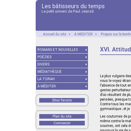
Les bâtisseurs du temps
Le petit univers de Paul Jeanzé
Accueil du site
>
À MÉDITER
>
Propos sur le bonhe
XVI. Attitu
ROMANS ET NOUVELLES
POÉZIES
DIVERS
MÉDIATHÈQUE
Le plus vulgaire de
LA TORAH
vous le voyez étran
l’absence de tout en
À MÉDITER
gestes perturbateur
d’où résultent de p
pensées, presque tou
Sites favoris
Contre tous les mau
gymnas­tique ; et je
Plan du site
Les coutumes de pol
même contre le mal 
Connexion
sourires, ont cela 
pourquoi la vie de s