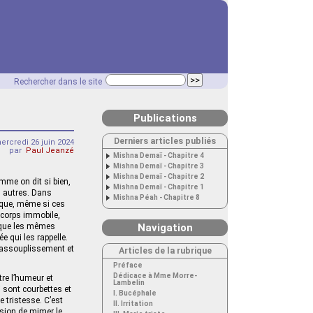
Rechercher dans le site
Publications
Derniers articles publiés
ercredi 26 juin 2024
par
Paul Jeanzé
Mishna Demaï - Chapitre 4
Mishna Demaï - Chapitre 3
Mishna Demaï - Chapitre 2
mme on dit si bien,
Mishna Demaï - Chapitre 1
s autres. Dans
Mishna Péah - Chapitre 8
n que, même si ces
 corps immobile,
e que les mêmes
Navigation
e qui les rappelle.
t assouplissement et
Articles de la rubrique
Préface
Dédicace à Mme Morre-
re l’humeur et
Lambelin
 sont cour­bettes et
I. Bucéphale
 tristesse. C’est
II. Irritation
asion de mimer le