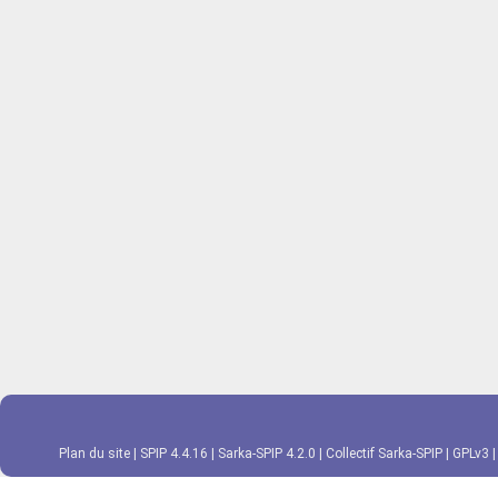
Plan du site
|
SPIP 4.4.16
|
Sarka-SPIP 4.2.0
|
Collectif Sarka-SPIP
|
GPLv3