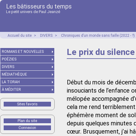
Les bâtisseurs du temps
Le petit univers de Paul Jeanzé
Accueil du site
>
DIVERS
>
Chroniques d’un monde sans faille (2022 - ?)
Le prix du silence
ROMANS ET NOUVELLES
POÉZIES
DIVERS
MÉDIATHÈQUE
Début du mois de décembre ;
LA TORAH
insouciants de l’enfance 
À MÉDITER
mélopée accompagnée d’un
Sites favoris
cela me rend terriblement 
éphémère moment de solitu
Plan du site
depuis quelques minutes d
Connexion
cœur. Brusquement, j’ai hâ