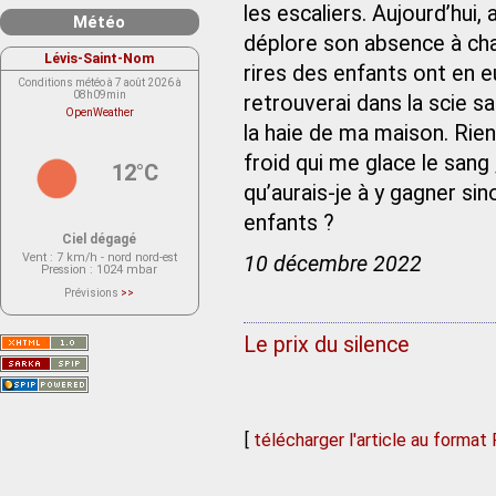
les escaliers. Aujourd’hui, 
Météo
déplore son absence à cha
Lévis-Saint-Nom
rires des enfants ont en 
Conditions météo à 7 août 2026 à
08h09min
retrouverai dans la scie s
OpenWeather
la haie de ma maison. Rie
froid qui me glace le sang
12°C
qu’aurais-je à y gagner si
enfants ?
Ciel dégagé
Vent
: 7 km/h - nord nord-est
10 décembre 2022
Pression
: 1024 mbar
Prévisions
>>
Le service OpenWeather ne fournit
actuellement aucune prévision
météorologique sur le lieu Lévis-
Le prix du silence
Saint-Nom.
Veuillez consulter le message du
service ci-dessous.
(401 - Invalid API key. Please see
https://openweathermap.org/faq#error401
for more info.)
[
télécharger l'article au format