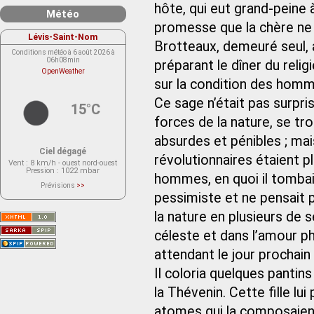
hôte, qui eut grand-peine à 
Météo
promesse que la chère ne s
Lévis-Saint-Nom
Brotteaux, demeuré seul, a
Conditions météo à 6 août 2026 à
06h08min
préparant le dîner du religi
OpenWeather
sur la condition des homm
Ce sage n’était pas surpri
15°C
forces de la nature, se tr
absurdes et pénibles ; mais
Ciel dégagé
révolutionnaires étaient p
Vent
: 8 km/h - ouest nord-ouest
Pression
: 1022 mbar
hommes, en quoi il tombait 
Prévisions
>>
Le service OpenWeather ne fournit
pessimiste et ne pensait pa
actuellement aucune prévision
météorologique sur le lieu Lévis-
la nature en plusieurs de 
Saint-Nom.
Veuillez consulter le message du
service ci-dessous.
céleste et dans l’amour p
(401 - Invalid API key. Please see
https://openweathermap.org/faq#error401
attendant le jour prochain o
for more info.)
Il coloria quelques pantins
la Thévenin. Cette fille lui
atomes qui la composaien