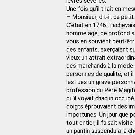
lèvres sévères.
Une fois qu’il tirait en me
– Monsieur, dit-il, ce peti
C’était en 1746 : j’acheva
homme âgé, de profond sa
vous en souvient peut-êtr
des enfants, exerçaient 
vieux un attrait extraordina
des marchands à la mode e
personnes de qualité, et il
les rues un grave personnag
profession du Père Magito
qu’il voyait chacun occupé
doigts éprouvaient des imp
importunes. Un jour que po
tout entier, il faisait vis
un pantin suspendu à la che