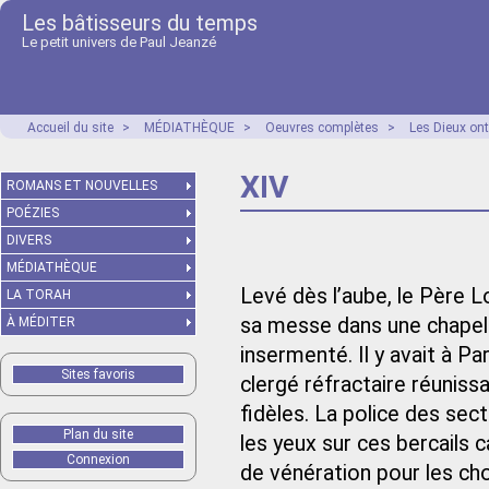
Les bâtisseurs du temps
Le petit univers de Paul Jeanzé
Accueil du site
>
MÉDIATHÈQUE
>
Oeuvres complètes
>
Les Dieux ont
XIV
ROMANS ET NOUVELLES
POÉZIES
DIVERS
MÉDIATHÈQUE
Levé dès l’aube, le Père L
LA TORAH
sa messe dans une chapelle
À MÉDITER
insermenté. Il y avait à Pa
Sites favoris
clergé réfractaire réuniss
fidèles. La police des sec
Plan du site
les yeux sur ces bercails c
Connexion
de vénération pour les cho