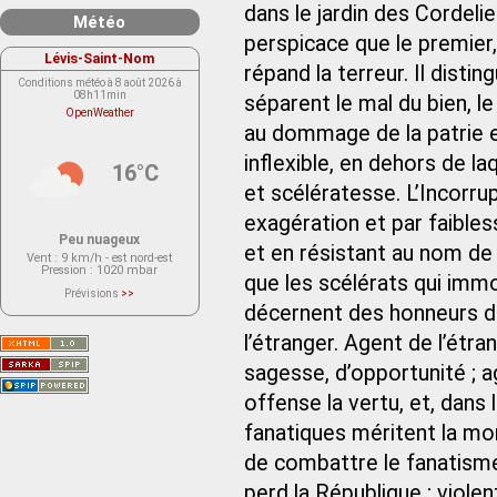
dans le jardin des Cordeli
Météo
perspicace que le premier,
Lévis-Saint-Nom
répand la terreur. Il disti
Conditions météo à 8 août 2026 à
08h11min
séparent le mal du bien, le
OpenWeather
au dommage de la patrie et d
inflexible, en dehors de laq
16°C
et scélératesse. L’Incorru
exagération et par faibles
Peu nuageux
et en résistant au nom de 
Vent
: 9 km/h - est nord-est
Pression
: 1020 mbar
que les scélérats qui immo
Prévisions
>>
Le service OpenWeather ne fournit
décernent des honneurs d
actuellement aucune prévision
météorologique sur le lieu Lévis-
l’étranger. Agent de l’étra
Saint-Nom.
Veuillez consulter le message du
service ci-dessous.
sagesse, d’opportunité ; 
(401 - Invalid API key. Please see
https://openweathermap.org/faq#error401
offense la vertu, et, dans
for more info.)
fanatiques méritent la mor
de combattre le fanatisme 
perd la République ; violent