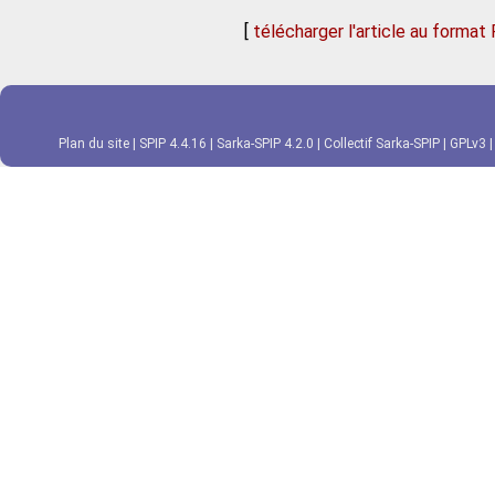
[
télécharger l'article au format
Plan du site
|
SPIP 4.4.16
|
Sarka-SPIP 4.2.0
|
Collectif Sarka-SPIP
|
GPLv3