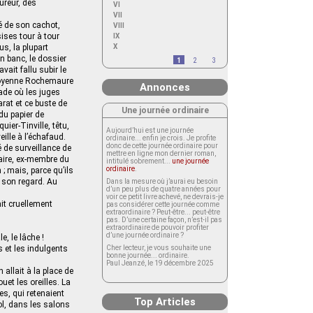
fureur, des
VI
VII
ré de son cachot,
VIII
sises tour à tour
IX
s, la plupart
X
 banc, le dossier
1
2
3
avait fallu subir le
itoyenne Rochemaure
Annonces
rade où les juges
arat et ce buste de
Une journée ordinaire
 du papier de
uier-Tinville, têtu,
Aujourd’hui est une journée
ille à l’échafaud.
ordinaire... enfin je crois. Je profite
donc de cette journée ordinaire pour
é de surveillance de
mettre en ligne mon dernier roman,
naire, ex-membre du
intitulé sobrement...
une journée
ordinaire
.
; mais, parce qu’ils
r son regard. Au
Dans la mesure où j’aurai eu besoin
d’un peu plus de quatre années pour
voir ce petit livre achevé, ne devrais-je
ait cruellement
pas considérer cette journée comme
extraordinaire ? Peut-être... peut-être
pas. D’une certaine façon, n’est-il pas
extraordinaire de pouvoir profiter
d’une journée ordinaire ?
e, le lâche !
 et les indulgents
Cher lecteur, je vous souhaite une
bonne journée... ordinaire.
Paul Jeanzé, le 19 décembre 2025
allait à la place de
uet les oreilles. La
es, qui retenaient
Top Articles
ol, dans les salons