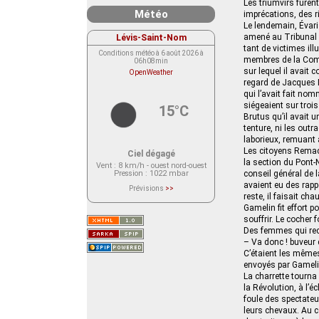
Les triumvirs furent
Météo
imprécations, des r
Le lendemain, Évaris
Lévis-Saint-Nom
amené au Tribunal et
tant de victimes il
Conditions météo à 6 août 2026 à
membres de la Comm
06h08min
sur lequel il avait c
OpenWeather
regard de Jacques 
qui l’avait fait nom
siégeaient sur trois
15°C
Brutus qu’il avait u
tenture, ni les outr
laborieux, remuant 
Les citoyens Remacl
Ciel dégagé
la section du Pont-
Vent
: 8 km/h - ouest nord-ouest
Pression
: 1022 mbar
conseil général de 
avaient eu des rappo
Prévisions
>>
Le service OpenWeather ne fournit
reste, il faisait cha
actuellement aucune prévision
Gamelin fit effort p
météorologique sur le lieu Lévis-
souffrir. Le cocher 
Saint-Nom.
Veuillez consulter le message du
Des femmes qui reco
service ci-dessous.
– Va donc ! buveur d
(401 - Invalid API key. Please see
https://openweathermap.org/faq#error401
C’étaient les mêmes
for more info.)
envoyés par Gamelin
La charrette tourna
la Révolution, à l’é
foule des spectateur
leurs chevaux. Au c