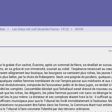
ètes
>
Les Dieux ont soif (Anatole France - 1912)
>
XXVIII
ma
r le grabat d’un cachot, Évariste, après un sommeil de fièvre, se réveillait en surs
aris, en sa grâce et son immensité, souriait au soleil : l’espérance renaissait au cœu
ient allègrement leur boutique, les bourgeois se sentaient plus riches, les jeune
 plus belles, par la chute de Robespierre. Seuls une poignée de jacobins, quelques 
 quelques vieilles femmes tremblaient de voir l’empire passer aux méchants et aux
nal révolutionnaire, composée de l’accusateur public et de deux juges, se rendait à
 arrêté les complots. L’assemblée décidait que l’échafaud serait dressé de nouveau sur
ait que les riches, les élégants, les jolies femmes pussent voir sans se déranger le
it lieu le jour même. Le dictateur et ses complices étaient hors la loi : il suffisait qu
officiers municipaux pour que le Tribunal les livrât immédiatement à l’exécuteur. Mai
nstatations ne pouvaient être faites dans les formes, la Commune étant tout entière 
 le Tribunal à faire constater l’identité par des témoins ordinaires.