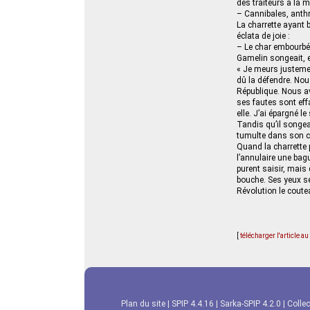
des traiteurs à la m
– Cannibales, anth
La charrette ayant 
éclata de joie :
– Le char embourbé 
Gamelin songeait, e
« Je meurs justemen
dû la défendre. No
République. Nous av
ses fautes sont effa
elle. J’ai épargné l
Tandis qu’il songeait
tumulte dans son cœ
Quand la charrette 
l’annulaire une bag
purent saisir, mais
bouche. Ses yeux se 
Révolution le cout
[
télécharger l'article a
Plan du site
|
SPIP 4.4.16
|
Sarka-SPIP 4.2.0
|
Collec