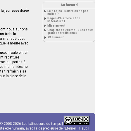
Au hasard
, la jeunesse dorée
Le’h Le’ha - Naître ou ne pas
naître ?
Pages d’histoire et de
littérature I
Mise au vert
 dont nous aurions
Chapitre deuxième - « Les deux
grandes traditions »
s trahi la
XX. Humeur
par mansuétude ;
e que je meure avec
ouceur roulèrent en
ent rabattues.
me, qui portait à
ses mains liées ne
ait rafraîchie sa
sur la place de la
© 2008-2026 Les bâtisseurs du temps |
e être humain, avec l’aide précieuse de l’Éternel. |
Haut ↑