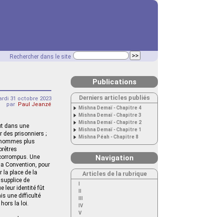
Rechercher dans le site
Publications
Derniers articles publiés
rdi 31 octobre 2023
par
Paul Jeanzé
Mishna Demaï - Chapitre 4
Mishna Demaï - Chapitre 3
Mishna Demaï - Chapitre 2
aut dans une
Mishna Demaï - Chapitre 1
r des prisonniers ;
Mishna Péah - Chapitre 8
s hommes plus
prêtres
 corrompus. Une
Navigation
 la Convention, pour
 la place de la
Articles de la rubrique
 supplice de
I
e leur identité fût
II
s une difficulté
III
hors la loi.
IV
V