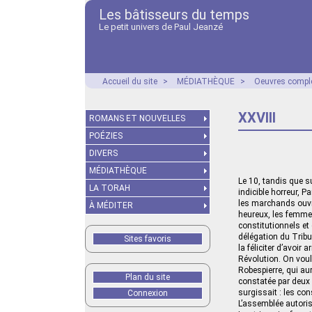
Les bâtisseurs du temps
Le petit univers de Paul Jeanzé
Accueil du site
>
MÉDIATHÈQUE
>
Oeuvres compl
XXVIII
ROMANS ET NOUVELLES
POÉZIES
DIVERS
MÉDIATHÈQUE
Le 10, tandis que su
LA TORAH
indicible horreur, P
les marchands ouvra
À MÉDITER
heureux, les femmes
constitutionnels et
délégation du Tribu
Sites favoris
la féliciter d’avoir
Révolution. On voul
Robespierre, qui aura
Plan du site
constatée par deux 
surgissait : les co
Connexion
L’assemblée autorisa