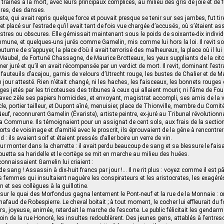
 traînés à la mort, avec leurs principaux complices, au milieu des gris de joie et de 
ires, des danses.
te, qui avait repris quelque force et pouvait presque se tenir sur ses jambes, fut ti
 placé sur l’estrade qu’il avait tant de fois vue chargée d’accusés, où s’étaient as
lustres ou obscures. Elle gémissait maintenant sous le poids de soixante-dix individu
une, et quelques-uns jurés comme Gamelin, mis comme lui hors la loi. Il revit son
outume de s’appuyer, la place d’où il avait terrorisé des malheureux, la place où il lui 
Maubel, de Fortuné Chassagne, de Maurice Brotteaux, les yeux suppliants de la c
mer juré et qu’il en avait récompensée par un verdict de mort. Il revit, dominant l’est
 fauteuils d’acajou, garnis de velours d’Utrecht rouge, les bustes de Chalier et de M
n jour attesté. Rien n’était changé, ni les haches, les faisceaux, les bonnets rouges
ages jetés par les tricoteuses des tribunes à ceux qui allaient mourir, ni l’âme de Fouq
avec zèle ses papiers homicides, et envoyant, magistrat accompli, ses amis de la ve
e, portier tailleur, et Dupont aîné, menuisier, place de Thionville, membre du Comit
Neuf, reconnurent Gamelin (Évariste), artiste peintre, ex-juré au Tribunal révolution
la Commune. Ils témoignaient pour un assignat de cent sols, aux frais de la section 
rts de voisinage et d’amitié avec le proscrit, ils éprouvaient de la gêne à rencontre
ud : ils avaient soif et étaient pressés d’aller boire un verre de vin.
our monter dans la charrette : il avait perdu beaucoup de sang et sa blessure le fais
fouetta sa haridelle et le cortège se mit en marche au milieu des huées.
nnaissaient Gamelin lui criaient :
e sang ! Assassin à dix-huit francs par jour !… Il ne rit plus : voyez comme il est pâl
 femmes qui insultaient naguère les conspirateurs et les aristocrates, les exagérés
 et ses collègues à la guillotine.
 sur le quai des Morfondus gagna lentement le Pont-neuf et la rue de la Monnaie : on 
chafaud de Robespierre. Le cheval boitait ; à tout moment, le cocher lui effleurait du fo
s, joyeuse, animée, retardait la marche de l’escorte. Le public félicitait les gendarm
oin de la rue Honoré, les insultes redoublèrent. Des jeunes gens, attablés à l’entres