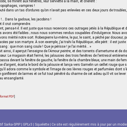
ode, se mirent aux fenêtres, leur serviette à la main, et crièrent :
ropophages, vampires !
buté dans un tas d’ordures qu’on n’avait pas enlevées en ces deux jours de troubles
!… Dans la gadoue, les jacobins !
t il crut comprendre.
t, pensa-t-il. Il est juste que nous recevions ces outrages jetés à la République et
us avons été faibles ; nous nous sommes rendus coupables d’indulgence. Nous avon
ons mérité notre sort. Robespierre lui-même, le pur, le saint, a péché par douceur, 
cées par son martyre. À son exemple, j’ai trahi la République ; elle périt : il est just
e sang : que mon sang coule ! Que je périsse ! je l’ai mérité… »
 ainsi, il aperçut l’enseigne de l’
Amour peintre
, et des torrents d’amertume et de d
ur. Le magasin était fermé, les jalousies des trois fenêtres de l’entresol entièrem
passa devant la fenêtre de gauche, la fenêtre de la chambre bleue, une main de fem
ue d’argent, écarta le bord de la jalousie et lança vers Gamelin un œillet rouge que 
 qu’il adora comme le symbole et l’image de ces lèvres rouges et parfumées dont s’ét
gonflèrent de larmes et ce fut tout pénétré du charme de cet adieu qu’il vit se lever 
eau ensanglanté.
u format PDF
]
tif Sarka-SPIP
|
GPLv3
|
Squelette
| Ce site est régulièrement mis à jour par un modest