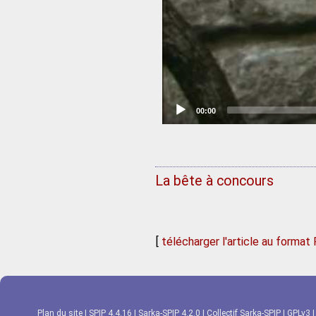
Current
00:00
time
La bête à concours
[
télécharger l'article au format
Plan du site
|
SPIP 4.4.16
|
Sarka-SPIP 4.2.0
|
Collectif Sarka-SPIP
|
GPLv3