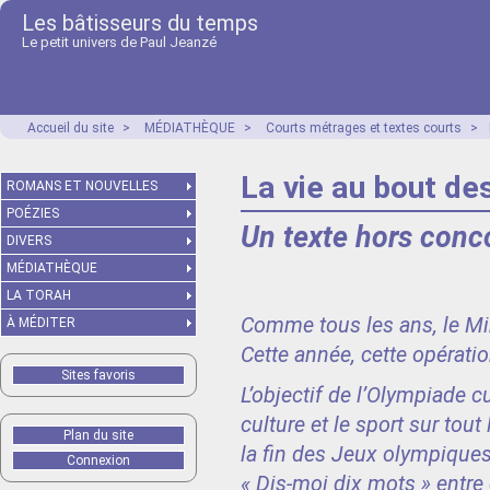
Les bâtisseurs du temps
Le petit univers de Paul Jeanzé
Accueil du site
>
MÉDIATHÈQUE
>
Courts métrages et textes courts
>
La vie au bout de
ROMANS ET NOUVELLES
POÉZIES
Un texte hors conc
DIVERS
MÉDIATHÈQUE
LA TORAH
Comme tous les ans, le Mini
À MÉDITER
Cette année, cette opératio
Sites favoris
L’objectif de l’Olympiade cu
culture et le sport sur tout
Plan du site
la fin des Jeux olympique
Connexion
« Dis-moi dix mots » entre