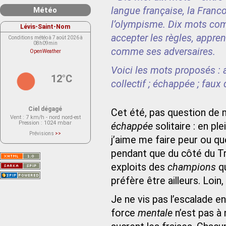
langue française, la Franc
Météo
l’olympisme. Dix mots comm
Lévis-Saint-Nom
accepter les règles, appren
Conditions météo à 7 août 2026 à
08h09min
comme ses adversaires.
OpenWeather
Voici les mots proposés : a
12°C
collectif ; échappée ; faux 
Ciel dégagé
Cet été, pas question de 
Vent
: 7 km/h - nord nord-est
Pression
: 1024 mbar
échappée
solitaire : en pl
Prévisions
>>
j’aime me faire peur ou qu
Le service OpenWeather ne fournit
actuellement aucune prévision
météorologique sur le lieu Lévis-
pendant que du côté du T
Saint-Nom.
Veuillez consulter le message du
exploits des
champions
qu
service ci-dessous.
(401 - Invalid API key. Please see
https://openweathermap.org/faq#error401
préfère être ailleurs. Loin
for more info.)
Je ne vis pas l’escalade
force
mentale
n’est pas à 