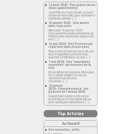
12 août 2025 - Pas grand-chose
(mais quand même)
Je profite du mois d’août, souvent
calme de mon côté, pour procéder à
quelques petites (…)
15 janvier 2025 - Une année
dans tous sens
Mercredi 15 janvier 2025
Une nouvelle année commence, et
fidèle à mes habitudes depuis dix
ans (…)
16 juin 2024 - Des Poézies qui
repartent dans le bon sens
Nous voici arrivés au mois de juin
et je m’apprête à prendre mes
quartiers d’été dans un lieu (…)
7 mai 2024 - Des "mauvaises
nouvelles" qui donnent de la
voix
En ce début de semaine, Monsieur
Éric Lebret mettait sa voix au
service d’une de mes
nouvelles, (…)
15 janvier
2024 - Convalescence : les
poézies de l’année 2023
Quand bien même notre corps
aurait besoin d’une petite pause
pour quelques réparations (…)
Top Articles
Au hasard
Des nouvelles, enfin…