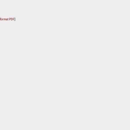
u format PDF
]