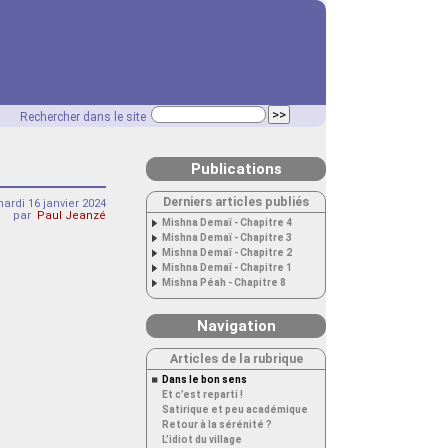
Rechercher dans le site
Publications
Derniers articles publiés
ardi 16 janvier 2024
par
Paul Jeanzé
Mishna Demaï - Chapitre 4
Mishna Demaï - Chapitre 3
Mishna Demaï - Chapitre 2
Mishna Demaï - Chapitre 1
Mishna Péah - Chapitre 8
Navigation
Articles de la rubrique
Dans le bon sens
Et c’est reparti !
Satirique et peu académique
Retour à la sérénité ?
L’idiot du village