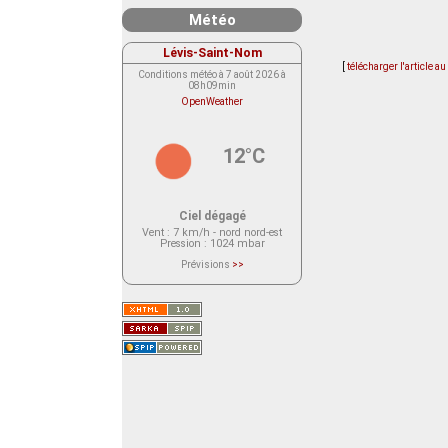
Météo
Lévis-Saint-Nom
[
télécharger l'article a
Conditions météo à 7 août 2026 à
08h09min
OpenWeather
12°C
Ciel dégagé
Vent
: 7 km/h - nord nord-est
Pression
: 1024 mbar
Prévisions
>>
Le service OpenWeather ne fournit
actuellement aucune prévision
météorologique sur le lieu Lévis-
Saint-Nom.
Veuillez consulter le message du
service ci-dessous.
(401 - Invalid API key. Please see
https://openweathermap.org/faq#error401
for more info.)