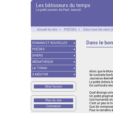
Les bâtisseurs du temps
Le petit univers de Paul Jeanzé
Accueil du site
>
POÉZIES
>
Dans tous les sens (
Dans le bo
ROMANS ET NOUVELLES
POÉZIES
DIVERS
MÉDIATHÈQUE
LA TORAH
Alors que le Mond
À MÉDITER
Se souhaite bonh
Jeunesse éternell
Le poète évitera l
De confondre rêve 
Sites favoris
Quel étrange uni
Un poète pragma
Une humanité ut
Plan du site
C’est un peu le m
Connexion
Que de composer
Pour le remettre à