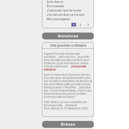
Avec des si…
Être humain
J’aimerais tant la revoir
J’ai fait un rêve cette nuit
Mes montagnes
1
2
3
Annonces
Une journée ordinaire
Aujourd’hui est une journée
ordinaire... enfin je crois. Je profite
donc de cette journée ordinaire pour
mettre en ligne mon dernier roman,
intitulé sobrement...
une journée
ordinaire
.
Dans la mesure où j’aurai eu besoin
d’un peu plus de quatre années pour
voir ce petit livre achevé, ne devrais-je
pas considérer cette journée comme
extraordinaire ? Peut-être... peut-être
pas. D’une certaine façon, n’est-il pas
extraordinaire de pouvoir profiter
d’une journée ordinaire ?
Cher lecteur, je vous souhaite une
bonne journée... ordinaire.
Paul Jeanzé, le 19 décembre 2025
Brèves