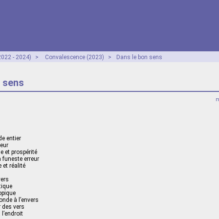
2022 - 2024)
>
Convalescence (2023)
>
Dans le bon sens
n sens
m
e entier
eur
e et prospérité
a funeste erreur
et réalité
vers
tique
opique
onde à l’envers
 des vers
 l’endroit