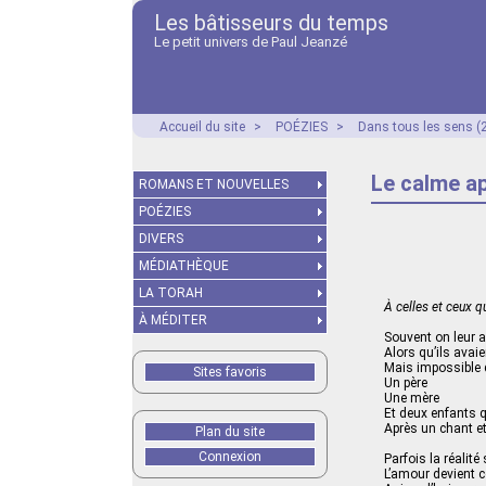
Les bâtisseurs du temps
Le petit univers de Paul Jeanzé
Accueil du site
>
POÉZIES
>
Dans tous les sens (
Le calme a
ROMANS ET NOUVELLES
POÉZIES
DIVERS
MÉDIATHÈQUE
LA TORAH
À celles et ceux 
À MÉDITER
Souvent on leur a 
Alors qu’ils avaie
Mais impossible d
Sites favoris
Un père
Une mère
Et deux enfants q
Après un chant et
Plan du site
Connexion
Parfois la réalité
L’amour devient c