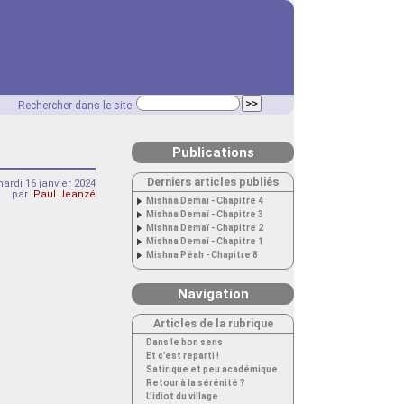
Rechercher dans le site
Publications
Derniers articles publiés
ardi 16 janvier 2024
par
Paul Jeanzé
Mishna Demaï - Chapitre 4
Mishna Demaï - Chapitre 3
Mishna Demaï - Chapitre 2
Mishna Demaï - Chapitre 1
Mishna Péah - Chapitre 8
Navigation
Articles de la rubrique
Dans le bon sens
Et c’est reparti !
Satirique et peu académique
Retour à la sérénité ?
L’idiot du village