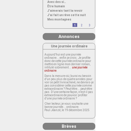
Avec des si…
Être humain
J’aimerais tant la revoir
J’ai fait un rêve cette nuit
Mes montagnes
1
2
3
Annonces
Une journée ordinaire
Aujourd’hui est une journée
ordinaire... enfin je crois. Je profite
donc de cette journée ordinaire pour
mettre en ligne mon dernier roman,
intitulé sobrement...
une journée
ordinaire
.
Dans la mesure où j’aurai eu besoin
d’un peu plus de quatre années pour
voir ce petit livre achevé, ne devrais-je
pas considérer cette journée comme
extraordinaire ? Peut-être... peut-être
pas. D’une certaine façon, n’est-il pas
extraordinaire de pouvoir profiter
d’une journée ordinaire ?
Cher lecteur, je vous souhaite une
bonne journée... ordinaire.
Paul Jeanzé, le 19 décembre 2025
Brèves