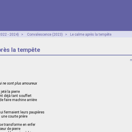
2022 - 2024)
>
Convalescence (2023)
>
Le calme après la tempête
près la tempête
m
qui ne sont plus amoureux
jeté la pierre
nt déjà tant souffert
e faire machine arrière
ui fermaient leurs paupières
 une courte prière
 se transforme en enfer
œur de pierre