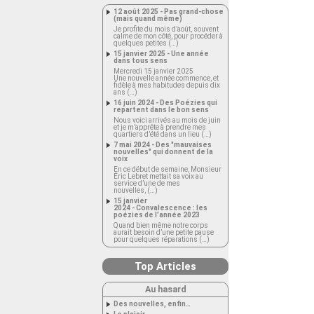
12 août 2025 - Pas grand-chose
(mais quand même)
Je profite du mois d’août, souvent
calme de mon côté, pour procéder à
quelques petites (…)
15 janvier 2025 - Une année
dans tous sens
Mercredi 15 janvier 2025
Une nouvelle année commence, et
fidèle à mes habitudes depuis dix
ans (…)
16 juin 2024 - Des Poézies qui
repartent dans le bon sens
Nous voici arrivés au mois de juin
et je m’apprête à prendre mes
quartiers d’été dans un lieu (…)
7 mai 2024 - Des "mauvaises
nouvelles" qui donnent de la
voix
En ce début de semaine, Monsieur
Éric Lebret mettait sa voix au
service d’une de mes
nouvelles, (…)
15 janvier
2024 - Convalescence : les
poézies de l’année 2023
Quand bien même notre corps
aurait besoin d’une petite pause
pour quelques réparations (…)
Top Articles
Au hasard
Des nouvelles, enfin…