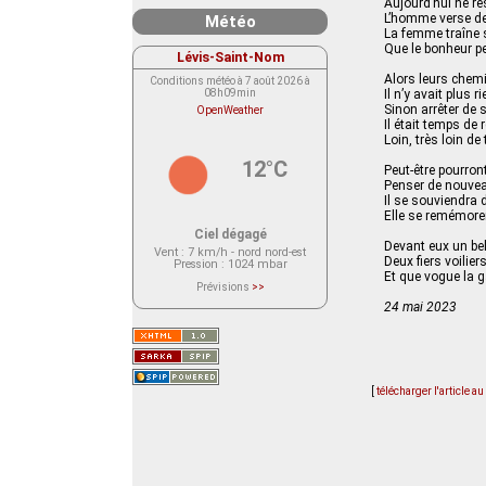
Aujourd’hui ne re
L’homme verse de
Météo
La femme traîne 
Que le bonheur p
Lévis-Saint-Nom
Alors leurs chem
Conditions météo à 7 août 2026 à
08h09min
Il n’y avait plus ri
Sinon arrêter de s
OpenWeather
Il était temps de
Loin, très loin de
12°C
Peut-être pourront
Penser de nouve
Il se souviendra 
Elle se remémorer
Ciel dégagé
Devant eux un be
Vent
: 7 km/h - nord nord-est
Deux fiers voilier
Pression
: 1024 mbar
Et que vogue la g
Prévisions
>>
Le service OpenWeather ne fournit
24 mai 2023
actuellement aucune prévision
météorologique sur le lieu Lévis-
Saint-Nom.
Veuillez consulter le message du
service ci-dessous.
(401 - Invalid API key. Please see
https://openweathermap.org/faq#error401
[
télécharger l'article a
for more info.)