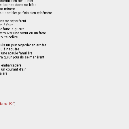
ssemble en rien à hier
s larmes dans sa bière
sa misère
eut sembler parfois bien éphémère
ins se séparèrent
en à faire
e faire la guerre
 retrouver une sœur ou un frère
 toute colère
-ils un jour regarder en arrière
au à naguère
d’une épaule familière
a qu’un jour ils se marièrent
l embarcadère
s un courant d’air
alère
u format PDF
]