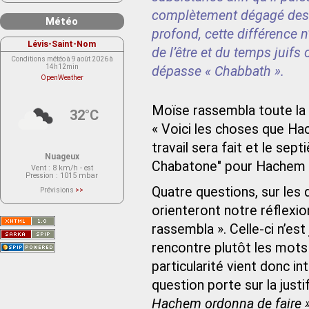
complètement dégagé des 
Météo
profond, cette différence n
Lévis-Saint-Nom
de l’être et du temps juif
Conditions météo à 9 août 2026 à
14h12min
dépasse « Chabbath ».
OpenWeather
Moïse rassembla toute la 
32°C
« Voici les choses que Hac
travail sera fait et le sep
Nuageux
Chabatone" pour Hachem 
Vent
: 8 km/h - est
Pression
: 1015 mbar
Quatre questions, sur les
Prévisions
>>
Le service OpenWeather ne fournit
actuellement aucune prévision
orienteront notre réflexi
météorologique sur le lieu Lévis-
Saint-Nom.
rassembla ». Celle-ci n’est
Veuillez consulter le message du
service ci-dessous.
(401 - Invalid API key. Please see
rencontre plutôt les mot
https://openweathermap.org/faq#error401
for more info.)
particularité vient donc i
question porte sur la just
Hachem ordonna de faire 