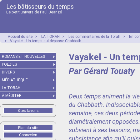
Les bâtisseurs du temps
Le petit univers de Paul Jeanzé
Accueil du site
>
LA TORAH
>
Les commentaires de la Torah
>
En co
>
Vayakel - Un temps qui dépasse Chabbath
Vayakel - Un tem
ROMANS ET NOUVELLES
POÉZIES
Par Gérard Touaty
DIVERS
MÉDIATHÈQUE
LA TORAH
Deux temps animent la vie 
À MÉDITER
du Chabbath. Indissociables
Sites favoris
semaine, ces deux période
diamétralement opposées. 
Plan du site
subvient à ses besoins, ma
Connexion
subsistance afin qu’il puiss