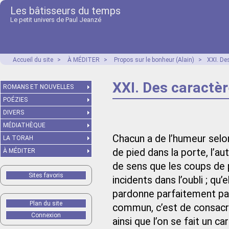
Les bâtisseurs du temps
Le petit univers de Paul Jeanzé
Accueil du site
>
À MÉDITER
>
Propos sur le bonheur (Alain)
>
XXI. De
XXI. Des caractè
ROMANS ET NOUVELLES
POÉZIES
DIVERS
MÉDIATHÈQUE
Chacun a de l’humeur selon
LA TORAH
de pied dans la porte, l’au
À MÉDITER
de sens que les coups de 
Sites favoris
incidents dans l’oubli ; qu’
pardonne parfaitement parc
Plan du site
commun, c’est de consacrer
Connexion
ainsi que l’on se fait un ca