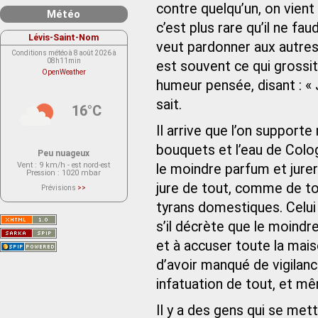
contre quelqu’un, on vient
Météo
c’est plus rare qu’il ne fau
Lévis-Saint-Nom
veut pardonner aux autre
Conditions météo à 8 août 2026 à
08h11min
est souvent ce qui grossit
OpenWeather
humeur pensée, disant : « J
sait.
16°C
Il arrive que l’on support
bouquets et l’eau de Colog
Peu nuageux
Vent
: 9 km/h - est nord-est
le moindre parfum et jurer 
Pression
: 1020 mbar
jure de tout, comme de to
Prévisions
>>
Le service OpenWeather ne fournit
actuellement aucune prévision
tyrans domesti­ques. Celui
météorologique sur le lieu Lévis-
Saint-Nom.
s’il décrète que le moindre 
Veuillez consulter le message du
service ci-dessous.
(401 - Invalid API key. Please see
et à accuser toute la mais
https://openweathermap.org/faq#error401
for more info.)
d’avoir manqué de vigilanc
infatuation de tout, et m
Il y a des gens qui se mett