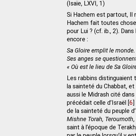
(Isaïe, LXVI, 1)
Si Hachem est partout, Il 
Hachem fait toutes chose
pour Lui ? (cf. ib., 2). Dan
encore :
Sa Gloire emplit le monde.
Ses anges se questionnent l
« Où est le lieu de Sa Gloir
Les rabbins distinguaient t
la sainteté du Chabbat, et l
aussi le Midrash cité dans
précédait celle d’Israël
[
6
]
de la sainteté du peuple d’
Mishne Torah, Teroumoth
,
saint à l’époque de Terakh,
par le peuple lorsqu’il y e