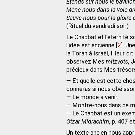
Étends sur nous le pavillon
Mène-nous dans la voie dro
Sauve-nous pour la gloire
(Rituel du vendredi soir)
Le Chabbat et l’éternité 
l’idée est ancienne
[
2
]
. Un
la Torah à Israël, Il leur 
observez Mes
mitzvots
, 
précieux dans Mes trésor
— Et quelle est cette cho
donneras si nous obéisson
— Le monde à venir.
— Montre-nous dans ce mo
— Le Chabbat est un exemp
Otzar Midrachim
, p. 407 e
Un texte ancien nous appr