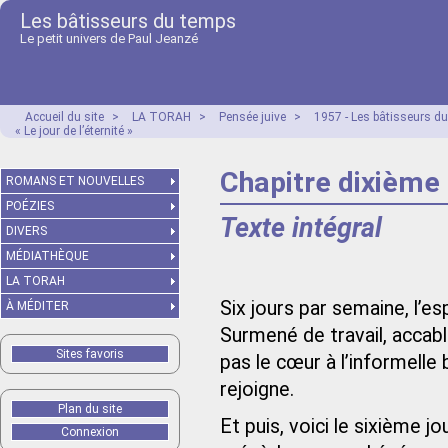
Les bâtisseurs du temps
Le petit univers de Paul Jeanzé
Accueil du site
>
LA TORAH
>
Pensée juive
>
1957 - Les bâtisseurs 
« Le jour de l’éternité »
Chapitre dixième :
ROMANS ET NOUVELLES
POÉZIES
Texte intégral
DIVERS
MÉDIATHÈQUE
LA TORAH
Six jours par semaine, l’esp
À MÉDITER
Surmené de travail, accabl
Sites favoris
pas le cœur à l’informelle
rejoigne.
Plan du site
Et puis, voici le sixième jo
Connexion