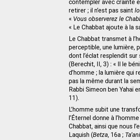
contempler avec crainte 
retirer ; il n’est pas saint
lo
«
Vous observerez le Chabba
« Le Chabbat ajoute à la sa
Le Chabbat transmet à l’
perceptible, une lumière, p
dont l’éclat resplendit sur
(Berechit, II, 3) : « Il le b
d’homme ; la lumière qui r
pas la même durant la sem
Rabbi Simeon ben Yahaï en 
11).
L’homme subit une transform
l’Éternel donne à l’homm
Chabbat, ainsi que nous l’
Laquish (
Betza
, 16a ;
Ta’an