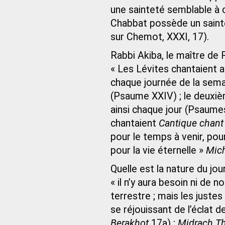
une sainteté semblable à 
Chabbat possède un saintet
sur Chemot, XXXI, 17).
Rabbi Akiba, le maître de
« Les Lévites chantaient 
chaque journée de la semai
(Psaume XXIV) ; le deuxiè
ainsi chaque jour (Psaumes 
chantaient
Cantique chant 
pour le temps à venir, pou
pour la vie éternelle »
Mic
Quelle est la nature du jo
« il n’y aura besoin ni de 
terrestre ; mais les justes
se réjouissant de l’éclat d
Berakhot
17a) ;
Midrach Th