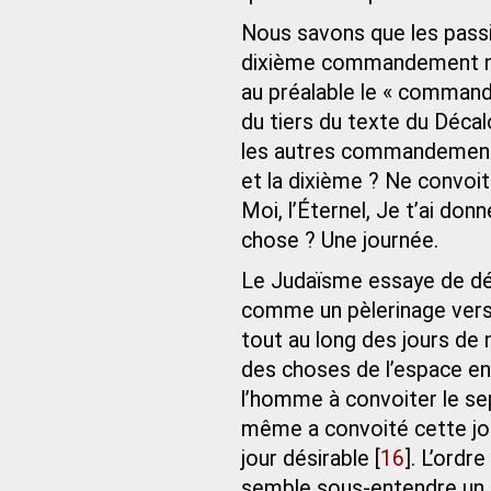
Nous savons que les passi
dixième commandement nou
au préalable le « comman
du tiers du texte du Déca
les autres commandements.
et la dixième ? Ne convoit
Moi, l’Éternel, Je t’ai do
chose ? Une journée.
Le Judaïsme essaye de dé
comme un pèlerinage vers 
tout au long des jours de 
des choses de l’espace e
l’homme à convoiter le se
même a convoité cette jou
jour désirable
[
16
]
. L’ordr
semble sous-entendre un c