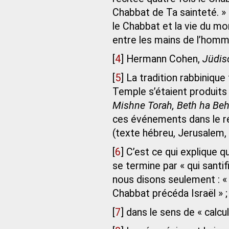
Chabbat de Ta sainteté. » 
le Chabbat et la vie du mo
entre les mains de l’homm
[
4
]
Hermann Cohen,
Jüdis
[
5
]
La tradition rabbinique 
Temple s’étaient produits
Mishne Torah, Beth ha Beh
ces événements dans le ré
(texte hébreu, Jerusalem, 
[
6
]
C’est ce qui explique q
se termine par « qui santif
nous disons seulement : « 
Chabbat précéda Israël » ; 
[
7
]
dans le sens de « calcul