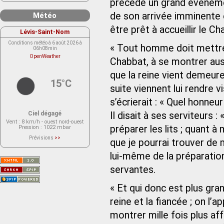
précède un grand événemen
de son arrivée imminente 
Météo
être prêt à accueillir le Ch
Lévis-Saint-Nom
Conditions météo à 6 août 2026 à
« Tout homme doit mettre 
06h08min
OpenWeather
Chabbat, à se montrer auss
que la reine vient demeure
15°C
suite viennent lui rendre vi
s’écrierait : « Quel honne
Ciel dégagé
Il disait à ses serviteurs 
Vent
: 8 km/h - ouest nord-ouest
préparer les lits ; quant à 
Pression
: 1022 mbar
Prévisions
>>
que je pourrai trouver de
Le service OpenWeather ne fournit
actuellement aucune prévision
lui-même de la préparation
météorologique sur le lieu Lévis-
Saint-Nom.
Veuillez consulter le message du
servantes.
service ci-dessous.
(401 - Invalid API key. Please see
https://openweathermap.org/faq#error401
« Et qui donc est plus gra
for more info.)
reine et la fiancée ; on l’a
montrer mille fois plus aff