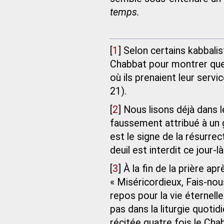
temps.
[
1
]
Selon certains kabbalist
Chabbat pour montrer q
où ils prenaient leur ser
21).
[
2
]
Nous lisons déjà dans 
faussement attribué à un 
est le signe de la résurrec
deuil est interdit ce jour-là
[
3
]
À la fin de la prière ap
« Miséricordieux, Fais-nou
repos pour la vie éternelle
pas dans la liturgie quotid
récitée quatre fois le Chab