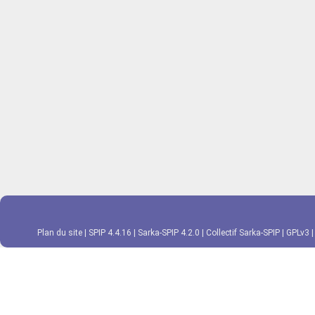
Plan du site
|
SPIP 4.4.16
|
Sarka-SPIP 4.2.0
|
Collectif Sarka-SPIP
|
GPLv3