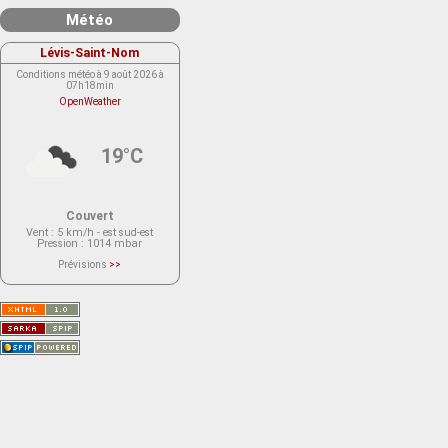
Météo
Lévis-Saint-Nom
Conditions météo à 9 août 2026 à
07h18min
OpenWeather
19°C
Couvert
Vent
: 5 km/h - est sud-est
Pression
: 1014 mbar
Prévisions
>>
Le service OpenWeather ne fournit
actuellement aucune prévision
météorologique sur le lieu Lévis-
Saint-Nom.
Veuillez consulter le message du
service ci-dessous.
(401 - Invalid API key. Please see
https://openweathermap.org/faq#error401
for more info.)