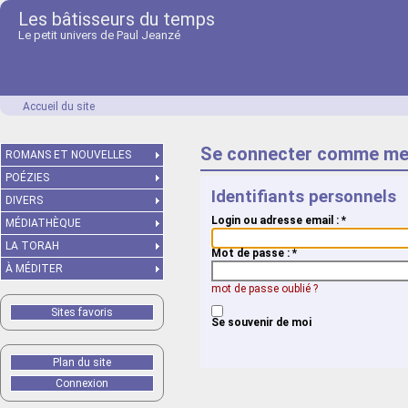
Les bâtisseurs du temps
Le petit univers de Paul Jeanzé
Accueil du site
Se connecter comme me
ROMANS ET NOUVELLES
POÉZIES
Identifiants personnels
DIVERS
Login ou adresse email :
*
MÉDIATHÈQUE
LA TORAH
Mot de passe :
*
À MÉDITER
mot de passe oublié ?
Sites favoris
Se souvenir de moi
Plan du site
Connexion