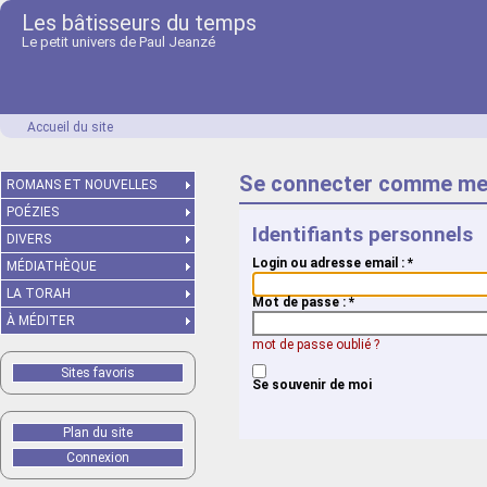
Les bâtisseurs du temps
Le petit univers de Paul Jeanzé
Accueil du site
Se connecter comme me
ROMANS ET NOUVELLES
POÉZIES
Identifiants personnels
DIVERS
Login ou adresse email :
*
MÉDIATHÈQUE
LA TORAH
Mot de passe :
*
À MÉDITER
mot de passe oublié ?
Sites favoris
Se souvenir de moi
Plan du site
Connexion