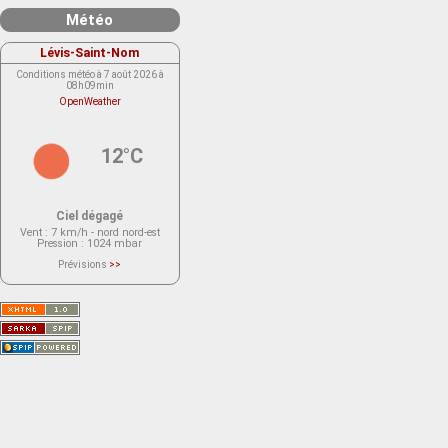
Météo
Lévis-Saint-Nom
Conditions météo à 7 août 2026 à
08h09min
OpenWeather
12°C
Ciel dégagé
Vent
: 7 km/h - nord nord-est
Pression
: 1024 mbar
Prévisions
>>
Le service OpenWeather ne fournit
actuellement aucune prévision
météorologique sur le lieu Lévis-
Saint-Nom.
Veuillez consulter le message du
service ci-dessous.
(401 - Invalid API key. Please see
https://openweathermap.org/faq#error401
for more info.)