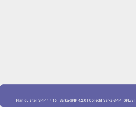
Plan du site
|
SPIP 4.4.16
|
Sarka-SPIP 4.2.0
|
Collectif Sarka-SPIP
|
GPLv3