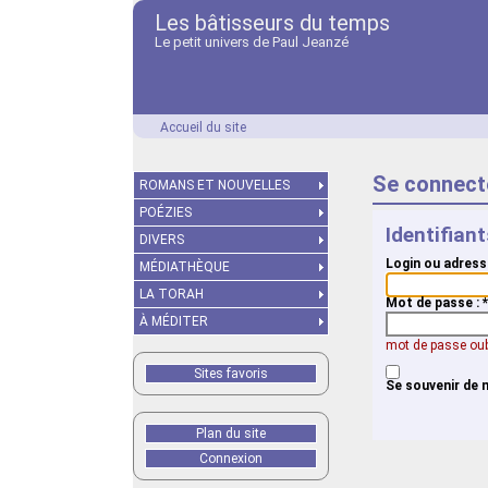
Les bâtisseurs du temps
Le petit univers de Paul Jeanzé
Accueil du site
Se connect
ROMANS ET NOUVELLES
POÉZIES
Identifian
DIVERS
Login ou adress
MÉDIATHÈQUE
LA TORAH
Mot de passe :
*
À MÉDITER
mot de passe oub
Sites favoris
Se souvenir de 
Plan du site
Connexion