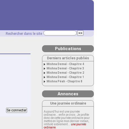
Rechercher dans le site
Publications
Derniers articles publiés
Mishna Demaï - Chapitre 4
Mishna Demaï - Chapitre 3
Mishna Demaï - Chapitre 2
Mishna Demaï - Chapitre 1
Mishna Péah - Chapitre 8
Annonces
Une journée ordinaire
Aujourd’hui est une journée
ordinaire... enfin je crois. Je profite
donc de cette journée ordinaire pour
mettre en ligne mon dernier roman,
intitulé sobrement...
une journée
ordinaire
.