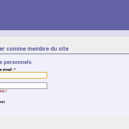
er comme membre du site
ts personnels
e email :
*
lié ?
moi