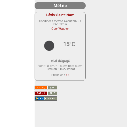
Météo
Lévis-Saint-Nom
Conditions météo à 6 août 2026 à
06h08min
OpenWeather
15°C
Ciel dégagé
Vent
: 8 km/h - ouest nord-ouest
Pression
: 1022 mbar
Prévisions
>>
Le service OpenWeather ne fournit
actuellement aucune prévision
météorologique sur le lieu Lévis-
Saint-Nom.
Veuillez consulter le message du
service ci-dessous.
(401 - Invalid API key. Please see
https://openweathermap.org/faq#error401
for more info.)