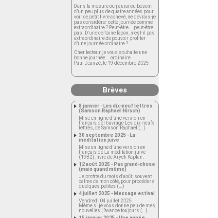
Dans la mesure où j’aurai eu besoin
d’un peu plus de quatre années pour
voir ce petit livre achevé, ne devrais-je
pas considérer cette journée comme
extraordinaire ? Peut-être... peut-être
pas. D’une certaine façon, n’est-il pas
extraordinaire de pouvoir profiter
d’une journée ordinaire ?
Cher lecteur, je vous souhaite une
bonne journée... ordinaire.
Paul Jeanzé, le 19 décembre 2025
Brèves
8 janvier - Les dix-neuf lettres
(Samson Raphaël Hirsch)
Mise en ligne d’une version en
français de l’ouvrage Les dix-neufs
lettres, de Samson Raphaël (…)
30 septembre 2025 - La
méditation juive
Mise en ligne d’une version en
français de La méditation juive
(1982), livre de Aryeh Kaplan.
12 août 2025 - Pas grand-chose
(mais quand même)
Je profite du mois d’août, souvent
calme de mon côté, pour procéder à
quelques petites (…)
4 juillet 2025 - Message estival
Vendredi 04 juillet 2025
Même si je vous donne peu de mes
nouvelles, j’avance toujours (…)
15 janvier 2025 - Une année