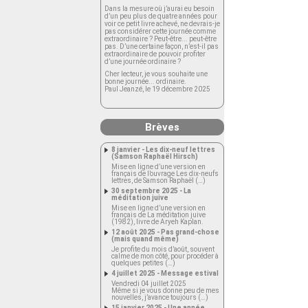
Dans la mesure où j’aurai eu besoin
d’un peu plus de quatre années pour
voir ce petit livre achevé, ne devrais-je
pas considérer cette journée comme
extraordinaire ? Peut-être... peut-être
pas. D’une certaine façon, n’est-il pas
extraordinaire de pouvoir profiter
d’une journée ordinaire ?
Cher lecteur, je vous souhaite une
bonne journée... ordinaire.
Paul Jeanzé, le 19 décembre 2025
Brèves
8 janvier - Les dix-neuf lettres
(Samson Raphaël Hirsch)
Mise en ligne d’une version en
français de l’ouvrage Les dix-neufs
lettres, de Samson Raphaël (…)
30 septembre 2025 - La
méditation juive
Mise en ligne d’une version en
français de La méditation juive
(1982), livre de Aryeh Kaplan.
12 août 2025 - Pas grand-chose
(mais quand même)
Je profite du mois d’août, souvent
calme de mon côté, pour procéder à
quelques petites (…)
4 juillet 2025 - Message estival
Vendredi 04 juillet 2025
Même si je vous donne peu de mes
nouvelles, j’avance toujours (…)
15 janvier 2025 - Une année