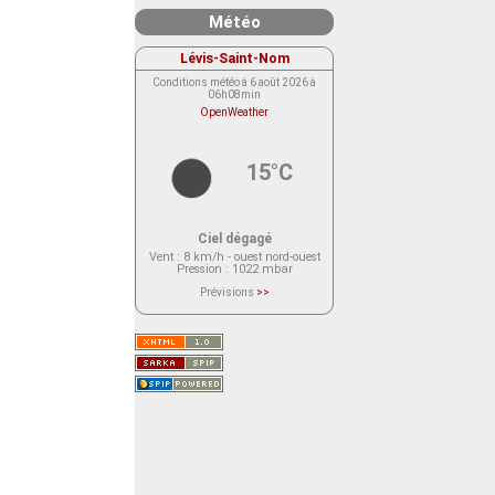
Météo
Lévis-Saint-Nom
Conditions météo à 6 août 2026 à
06h08min
OpenWeather
15°C
Ciel dégagé
Vent
: 8 km/h - ouest nord-ouest
Pression
: 1022 mbar
Prévisions
>>
Le service OpenWeather ne fournit
actuellement aucune prévision
météorologique sur le lieu Lévis-
Saint-Nom.
Veuillez consulter le message du
service ci-dessous.
(401 - Invalid API key. Please see
https://openweathermap.org/faq#error401
for more info.)