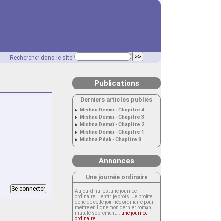
Rechercher dans le site
Publications
Derniers articles publiés
Mishna Demaï - Chapitre 4
Mishna Demaï - Chapitre 3
Mishna Demaï - Chapitre 2
Mishna Demaï - Chapitre 1
Mishna Péah - Chapitre 8
Annonces
Une journée ordinaire
Aujourd’hui est une journée
ordinaire... enfin je crois. Je profite
donc de cette journée ordinaire pour
mettre en ligne mon dernier roman,
intitulé sobrement...
une journée
ordinaire
.