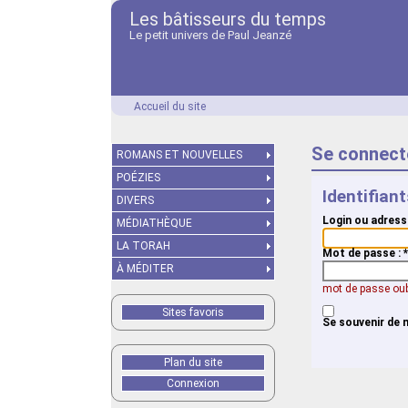
Les bâtisseurs du temps
Le petit univers de Paul Jeanzé
Accueil du site
Se connect
ROMANS ET NOUVELLES
POÉZIES
Identifian
DIVERS
Login ou adress
MÉDIATHÈQUE
LA TORAH
Mot de passe :
*
À MÉDITER
mot de passe oub
Sites favoris
Se souvenir de 
Plan du site
Connexion