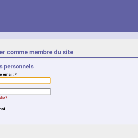
er comme membre du site
ts personnels
e email :
*
lié ?
moi