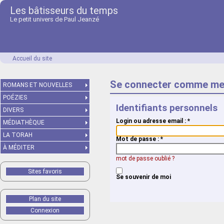
Les bâtisseurs du temps
Le petit univers de Paul Jeanzé
Accueil du site
Se connecter comme me
ROMANS ET NOUVELLES
POÉZIES
Identifiants personnels
DIVERS
Login ou adresse email :
*
MÉDIATHÈQUE
LA TORAH
Mot de passe :
*
À MÉDITER
mot de passe oublié ?
Sites favoris
Se souvenir de moi
Plan du site
Connexion