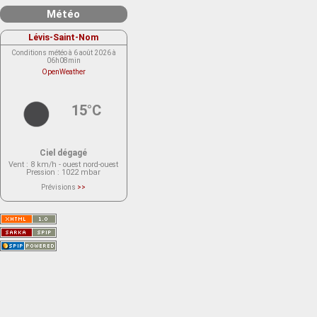
Météo
Lévis-Saint-Nom
Conditions météo à 6 août 2026 à
06h08min
OpenWeather
15°C
Ciel dégagé
Vent
: 8 km/h - ouest nord-ouest
Pression
: 1022 mbar
Prévisions
>>
Le service OpenWeather ne fournit
actuellement aucune prévision
météorologique sur le lieu Lévis-
Saint-Nom.
Veuillez consulter le message du
service ci-dessous.
(401 - Invalid API key. Please see
https://openweathermap.org/faq#error401
for more info.)