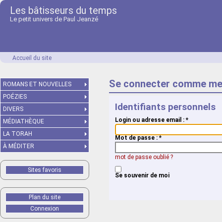
Les bâtisseurs du temps
Le petit univers de Paul Jeanzé
Accueil du site
Se connecter comme me
ROMANS ET NOUVELLES
POÉZIES
Identifiants personnels
DIVERS
Login ou adresse email :
*
MÉDIATHÈQUE
LA TORAH
Mot de passe :
*
À MÉDITER
mot de passe oublié ?
Sites favoris
Se souvenir de moi
Plan du site
Connexion