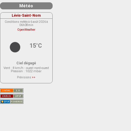
Météo
Lévis-Saint-Nom
Conditions météo à 6 août 2026 à
06h08min
OpenWeather
15°C
Ciel dégagé
Vent
: 8 km/h - ouest nord-ouest
Pression
: 1022 mbar
Prévisions
>>
Le service OpenWeather ne fournit
actuellement aucune prévision
météorologique sur le lieu Lévis-
Saint-Nom.
Veuillez consulter le message du
service ci-dessous.
(401 - Invalid API key. Please see
https://openweathermap.org/faq#error401
for more info.)