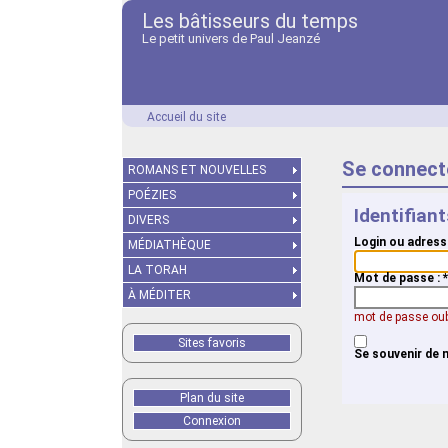
Les bâtisseurs du temps
Le petit univers de Paul Jeanzé
Accueil du site
Se connect
ROMANS ET NOUVELLES
POÉZIES
Identifian
DIVERS
Login ou adress
MÉDIATHÈQUE
LA TORAH
Mot de passe :
*
À MÉDITER
mot de passe oub
Sites favoris
Se souvenir de 
Plan du site
Connexion