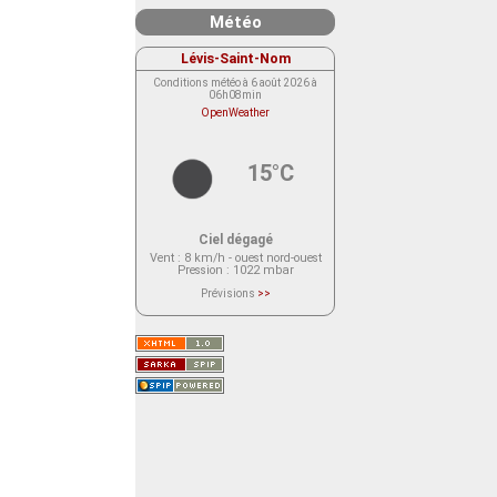
Météo
Lévis-Saint-Nom
Conditions météo à 6 août 2026 à
06h08min
OpenWeather
15°C
Ciel dégagé
Vent
: 8 km/h - ouest nord-ouest
Pression
: 1022 mbar
Prévisions
>>
Le service OpenWeather ne fournit
actuellement aucune prévision
météorologique sur le lieu Lévis-
Saint-Nom.
Veuillez consulter le message du
service ci-dessous.
(401 - Invalid API key. Please see
https://openweathermap.org/faq#error401
for more info.)