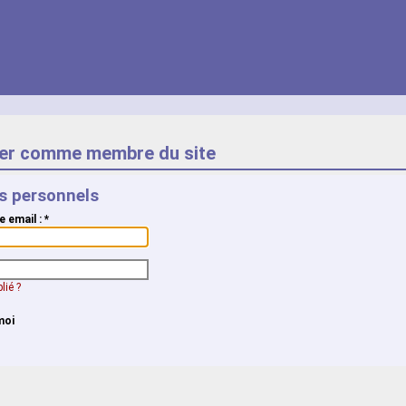
er comme membre du site
ts personnels
e email :
*
lié ?
moi