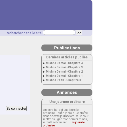
Rechercher dans le site
Publications
Derniers articles publiés
Mishna Demaï - Chapitre 4
Mishna Demaï - Chapitre 3
Mishna Demaï - Chapitre 2
Mishna Demaï - Chapitre 1
Mishna Péah - Chapitre 8
Annonces
Une journée ordinaire
Aujourd’hui est une journée
ordinaire... enfin je crois. Je profite
donc de cette journée ordinaire pour
mettre en ligne mon dernier roman,
intitulé sobrement...
une journée
ordinaire
.