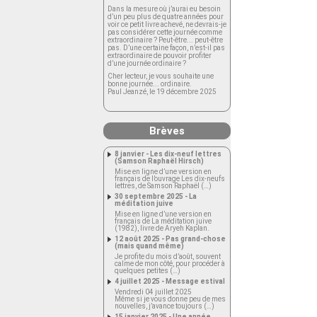
Dans la mesure où j’aurai eu besoin
d’un peu plus de quatre années pour
voir ce petit livre achevé, ne devrais-je
pas considérer cette journée comme
extraordinaire ? Peut-être... peut-être
pas. D’une certaine façon, n’est-il pas
extraordinaire de pouvoir profiter
d’une journée ordinaire ?
Cher lecteur, je vous souhaite une
bonne journée... ordinaire.
Paul Jeanzé, le 19 décembre 2025
Brèves
8 janvier - Les dix-neuf lettres
(Samson Raphaël Hirsch)
Mise en ligne d’une version en
français de l’ouvrage Les dix-neufs
lettres, de Samson Raphaël (…)
30 septembre 2025 - La
méditation juive
Mise en ligne d’une version en
français de La méditation juive
(1982), livre de Aryeh Kaplan.
12 août 2025 - Pas grand-chose
(mais quand même)
Je profite du mois d’août, souvent
calme de mon côté, pour procéder à
quelques petites (…)
4 juillet 2025 - Message estival
Vendredi 04 juillet 2025
Même si je vous donne peu de mes
nouvelles, j’avance toujours (…)
15 janvier 2025 - Une année