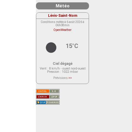
Météo
Lévis-Saint-Nom
Conditions météo à 6 août 2026 à
06h08min
OpenWeather
15°C
Ciel dégagé
Vent
: 8 km/h - ouest nord-ouest
Pression
: 1022 mbar
Prévisions
>>
Le service OpenWeather ne fournit
actuellement aucune prévision
météorologique sur le lieu Lévis-
Saint-Nom.
Veuillez consulter le message du
service ci-dessous.
(401 - Invalid API key. Please see
https://openweathermap.org/faq#error401
for more info.)