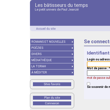
Les bâtisseurs du temps
Le petit univers de Paul Jeanzé
Accueil du site
Se connect
ROMANS ET NOUVELLES
POÉZIES
Identifian
DIVERS
Login ou adress
MÉDIATHÈQUE
LA TORAH
Mot de passe :
*
À MÉDITER
mot de passe oub
Sites favoris
Se souvenir de 
Plan du site
Connexion