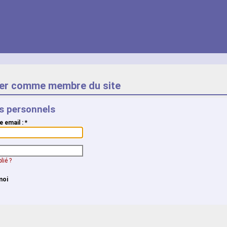
er comme membre du site
ts personnels
e email :
*
lié ?
moi