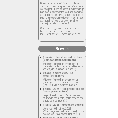
Dans la mesure où j’aurai eu besoin
d’un peu plus de quatre années pour
voir ce petit livre achevé, ne devrais-je
pas considérer cette journée comme
extraordinaire ? Peut-être... peut-être
pas. D’une certaine façon, n’est-il pas
extraordinaire de pouvoir profiter
d’une journée ordinaire ?
Cher lecteur, je vous souhaite une
bonne journée... ordinaire.
Paul Jeanzé, le 19 décembre 2025
Brèves
8 janvier - Les dix-neuf lettres
(Samson Raphaël Hirsch)
Mise en ligne d’une version en
français de l’ouvrage Les dix-neufs
lettres, de Samson Raphaël (…)
30 septembre 2025 - La
méditation juive
Mise en ligne d’une version en
français de La méditation juive
(1982), livre de Aryeh Kaplan.
12 août 2025 - Pas grand-chose
(mais quand même)
Je profite du mois d’août, souvent
calme de mon côté, pour procéder à
quelques petites (…)
4 juillet 2025 - Message estival
Vendredi 04 juillet 2025
Même si je vous donne peu de mes
nouvelles, j’avance toujours (…)
15 janvier 2025 - Une année