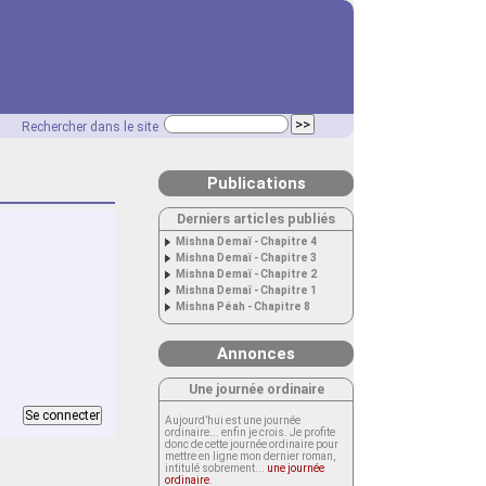
Rechercher dans le site
Publications
Derniers articles publiés
Mishna Demaï - Chapitre 4
Mishna Demaï - Chapitre 3
Mishna Demaï - Chapitre 2
Mishna Demaï - Chapitre 1
Mishna Péah - Chapitre 8
Annonces
Une journée ordinaire
Aujourd’hui est une journée
ordinaire... enfin je crois. Je profite
donc de cette journée ordinaire pour
mettre en ligne mon dernier roman,
intitulé sobrement...
une journée
ordinaire
.