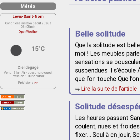
Météo
Lévis-Saint-Nom
Conditions météo à 6 août 2026 à
06h08min
Belle solitude
OpenWeather
Que la solitude est belle
15°C
moi ! Les meubles parle
sensations se bousculen
Ciel dégagé
suspendues Il s’écoule À
Vent
: 8 km/h - ouest nord-ouest
Pression
: 1022 mbar
que l’on touche Que l’on
Prévisions
>>
Le service OpenWeather ne fournit
Lire la suite de l’article
actuellement aucune prévision
météorologique sur le lieu Lévis-
Saint-Nom.
Veuillez consulter le message du
service ci-dessous.
Solitude désespé
(401 - Invalid API key. Please see
https://openweathermap.org/faq#error401
for more info.)
Les heures passent Sans 
coulent, nues et froides
fixer… Seul à en jouir, 