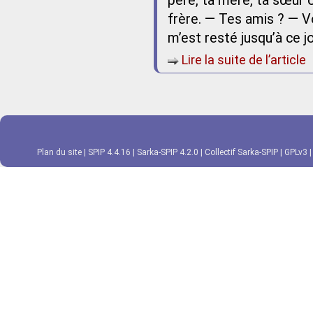
père, ta mère, ta sœur ou
frère. — Tes amis ? — V
m’est resté jusqu’à ce j
Lire la suite de l’article
Plan du site
|
SPIP 4.4.16
|
Sarka-SPIP 4.2.0
|
Collectif Sarka-SPIP
|
GPLv3