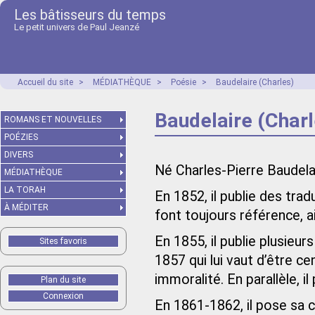
Les bâtisseurs du temps
Le petit univers de Paul Jeanzé
Accueil du site
>
MÉDIATHÈQUE
>
Poésie
>
Baudelaire (Charles)
Baudelaire (Charl
ROMANS ET NOUVELLES
POÉZIES
DIVERS
Né Charles-Pierre Baudelair
MÉDIATHÈQUE
LA TORAH
En 1852, il publie des trad
À MÉDITER
font toujours référence, ai
En 1855, il publie plusieu
Sites favoris
1857 qui lui vaut d’être 
immoralité. En parallèle, 
Plan du site
Connexion
En 1861-1862, il pose sa c