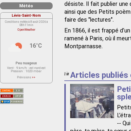
désiste. Il fait publier u
Météo
ainsi que des Petits poème
Lévis-Saint-Nom
faire des "lectures".
Conditions météo à 8 août 2026 à
08h11min
En 1866, il est frappé d’u
OpenWeather
ramené à Paris, où il meur
16°C
Montparnasse.
Peu nuageux
Vent
: 9 km/h - est nord-est
Pression
: 1020 mbar
Articles publiés
Prévisions
>>
Le service OpenWeather ne fournit
actuellement aucune prévision
Pet
météorologique sur le lieu Lévis-
Saint-Nom.
Veuillez consulter le message du
sple
service ci-dessous.
(401 - Invalid API key. Please see
https://openweathermap.org/faq#error401
Peti
for more info.)
L’étr
-- Qu