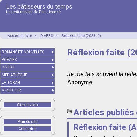
Les bâtisseurs du temps
Le petit univers de Paul Jeanzé
Accueil du site
>
DIVERS
>
Réflexion faite (2023 - ?)
Réflexion faite (2
ROMANS ET NOUVELLES
POÉZIES
DIVERS
Je me fais souvent la réf
MÉDIATHÈQUE
Anonyme
LA TORAH
À MÉDITER
Sites favoris
Articles publiés
Plan du site
Réflexion faite (
Connexion