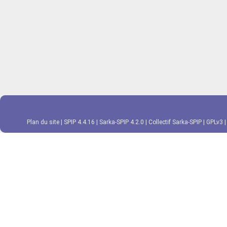
Plan du site
|
SPIP 4.4.16
|
Sarka-SPIP 4.2.0
|
Collectif Sarka-SPIP
|
GPLv3