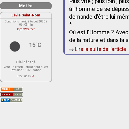
Plus vite ; plus loin ; 
Météo
à l’homme de se dépasser
Lévis-Saint-Nom
demande d’être lui-mê
Conditions météo à 6 août 2026 à
*
06h08min
OpenWeather
Où est l’Homme ? Avec l
de la nature et dans la 
15°C
Lire la suite de l’article
Ciel dégagé
Vent
: 8 km/h - ouest nord-ouest
Pression
: 1022 mbar
Prévisions
>>
Le service OpenWeather ne fournit
actuellement aucune prévision
météorologique sur le lieu Lévis-
Saint-Nom.
Veuillez consulter le message du
service ci-dessous.
(401 - Invalid API key. Please see
https://openweathermap.org/faq#error401
for more info.)