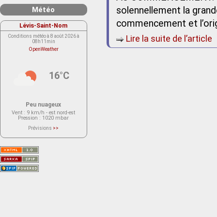
solennellement la grand
Météo
commencement et l’orig
Lévis-Saint-Nom
Conditions météo à 8 août 2026 à
Lire la suite de l’article
08h11min
OpenWeather
16°C
Peu nuageux
Vent
: 9 km/h - est nord-est
Pression
: 1020 mbar
Prévisions
>>
Le service OpenWeather ne fournit
actuellement aucune prévision
météorologique sur le lieu Lévis-
Saint-Nom.
Veuillez consulter le message du
service ci-dessous.
(401 - Invalid API key. Please see
https://openweathermap.org/faq#error401
for more info.)