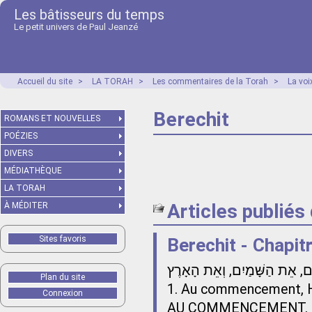
Les bâtisseurs du temps
Le petit univers de Paul Jeanzé
Accueil du site
>
LA TORAH
>
Les commentaires de la Torah
>
La voi
Berechit
ROMANS ET NOUVELLES
POÉZIES
DIVERS
MÉDIATHÈQUE
LA TORAH
Articles publiés
À MÉDITER
Sites favoris
Berechit - Chapit
ם, אֵת הַשָּׁמַיִם, וְאֵת הָאָרֶץ
Plan du site
1. Au commencement, Ha
Connexion
AU COMMENCEMENT. Dès