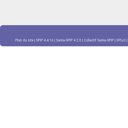
Plan du site
|
SPIP 4.4.16
|
Sarka-SPIP 4.2.0
|
Collectif Sarka-SPIP
|
GPLv3