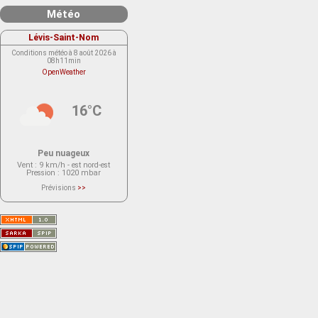
Météo
Lévis-Saint-Nom
Conditions météo à 8 août 2026 à
08h11min
OpenWeather
16°C
Peu nuageux
Vent
: 9 km/h - est nord-est
Pression
: 1020 mbar
Prévisions
>>
Le service OpenWeather ne fournit
actuellement aucune prévision
météorologique sur le lieu Lévis-
Saint-Nom.
Veuillez consulter le message du
service ci-dessous.
(401 - Invalid API key. Please see
https://openweathermap.org/faq#error401
for more info.)