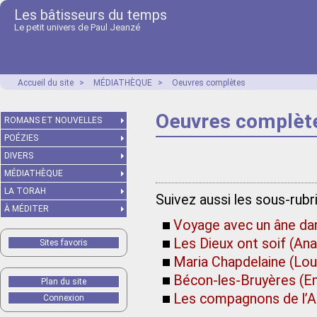
Les bâtisseurs du temps
Le petit univers de Paul Jeanzé
Accueil du site
>
MÉDIATHÈQUE
>
Oeuvres complètes
Oeuvres complèt
ROMANS ET NOUVELLES
POÉZIES
DIVERS
MÉDIATHÈQUE
LA TORAH
Suivez aussi les sous-rub
À MÉDITER
Voyage avec un âne da
Les Dieux ont soif (Ana
Sites favoris
Maria Chapdelaine (Lo
Bécon-les-Bruyères (E
Plan du site
Les compagnons de l’A
Connexion