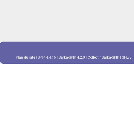
Plan du site
|
SPIP 4.4.16
|
Sarka-SPIP 4.2.0
|
Collectif Sarka-SPIP
|
GPLv3