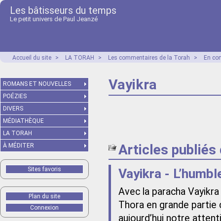
Les bâtisseurs du temps
Le petit univers de Paul Jeanzé
Accueil du site
>
LA TORAH
>
Les commentaires de la Torah
>
En co
Vayikra
ROMANS ET NOUVELLES
POÉZIES
DIVERS
MÉDIATHÈQUE
LA TORAH
Articles publiés
À MÉDITER
Sites favoris
Vayikra - L’humb
Avec la paracha Vayikra 
Plan du site
Thora en grande partie 
Connexion
aujourd’hui notre attent