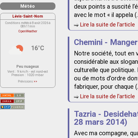
deux points a suscité 
Météo
avec le mot « il appela (
Lévis-Saint-Nom
Conditions météo à 8 août 2026 à
Lire la suite de l’article
08h11min
OpenWeather
Chemini - Manger
16°C
Notre société, tout en v
considérable aux slogan
Peu nuageux
culturelle que politiqu
Vent
: 9 km/h - est nord-est
Pression
: 1020 mbar
ou de mots d’ordre dont 
Prévisions
>>
Le service OpenWeather ne fournit
fabriquer, pour chaque (
actuellement aucune prévision
météorologique sur le lieu Lévis-
Saint-Nom.
Lire la suite de l’article
Veuillez consulter le message du
service ci-dessous.
(401 - Invalid API key. Please see
https://openweathermap.org/faq#error401
Tazria - Deside
for more info.)
28 mars 2014)
Avec ma compagne, quan