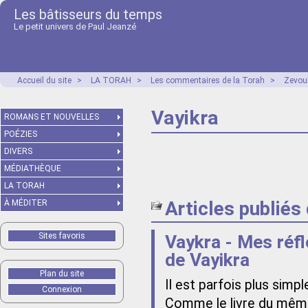
Les bâtisseurs du temps
Le petit univers de Paul Jeanzé
Accueil du site
>
LA TORAH
>
Les commentaires de la Torah
>
Zevou
Vayikra
ROMANS ET NOUVELLES
POÉZIES
DIVERS
MÉDIATHÈQUE
LA TORAH
Articles publiés
À MÉDITER
Sites favoris
Vaykra - Mes réfle
de Vayikra
Plan du site
Il est parfois plus simp
Connexion
Comme le livre du même