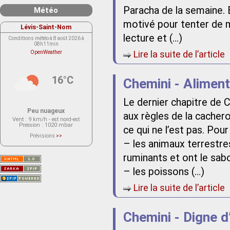
Paracha de la semaine. E
Météo
motivé pour tenter de m
Lévis-Saint-Nom
lecture et (…)
Conditions météo à 8 août 2026 à
08h11min
Lire la suite de l’article
OpenWeather
16°C
Chemini - Aliment
Le dernier chapitre de 
Peu nuageux
aux règles de la cachero
Vent
: 9 km/h - est nord-est
Pression
: 1020 mbar
ce qui ne l’est pas. Pou
Prévisions
>>
Le service OpenWeather ne fournit
– les animaux terrestres
actuellement aucune prévision
météorologique sur le lieu Lévis-
ruminants et ont le sab
Saint-Nom.
Veuillez consulter le message du
– les poissons (…)
service ci-dessous.
(401 - Invalid API key. Please see
https://openweathermap.org/faq#error401
Lire la suite de l’article
for more info.)
Chemini - Digne d’