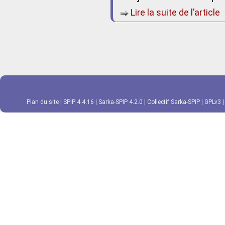
Lire la suite de l’article
Plan du site
|
SPIP 4.4.16
|
Sarka-SPIP 4.2.0
|
Collectif Sarka-SPIP
|
GPLv3