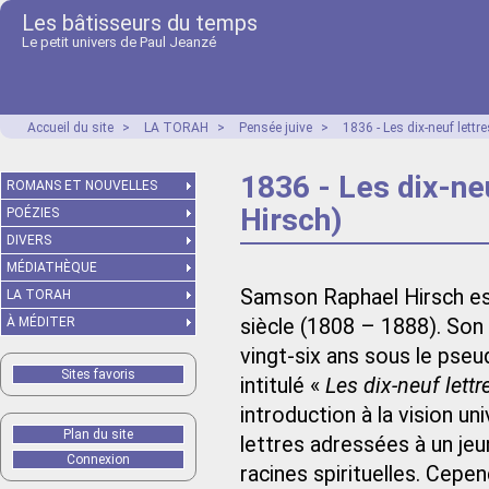
Les bâtisseurs du temps
Le petit univers de Paul Jeanzé
Accueil du site
>
LA TORAH
>
Pensée juive
>
1836 - Les dix-neuf lett
1836 - Les dix-n
ROMANS ET NOUVELLES
Hirsch)
POÉZIES
DIVERS
MÉDIATHÈQUE
Samson Raphael Hirsch es
LA TORAH
À MÉDITER
siècle (1808 – 1888). Son 
vingt-six ans sous le pse
Sites favoris
intitulé «
Les dix-neuf lettr
introduction à la vision un
Plan du site
lettres adressées à un jeun
Connexion
racines spirituelles. Cepe