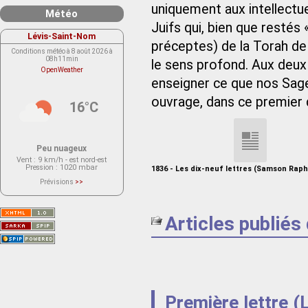
uniquement aux intellectue
Météo
Juifs qui, bien que restés 
Lévis-Saint-Nom
préceptes) de la Torah d
Conditions météo à 8 août 2026 à
08h11min
le sens profond. Aux deux
OpenWeather
enseigner ce que nos Sage
ouvrage, dans ce premier q
16°C
Peu nuageux
Vent
: 9 km/h - est nord-est
Pression
: 1020 mbar
1836 - Les dix-neuf lettres (Samson Raph
Prévisions
>>
Le service OpenWeather ne fournit
actuellement aucune prévision
météorologique sur le lieu Lévis-
Saint-Nom.
Articles publiés
Veuillez consulter le message du
service ci-dessous.
(401 - Invalid API key. Please see
https://openweathermap.org/faq#error401
for more info.)
Première lettre (L