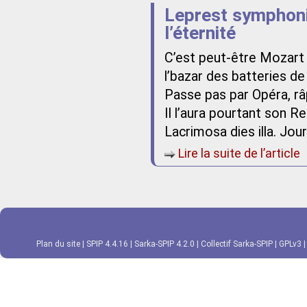
Leprest symphoni
l’éternité
C’est peut-être Mozart
l’bazar des batteries de
Passe pas par Opéra, râ
Il l’aura pourtant son 
Lacrimosa dies illa. Jou
Lire la suite de l’article
Plan du site
|
SPIP 4.4.16
|
Sarka-SPIP 4.2.0
|
Collectif Sarka-SPIP
|
GPLv3