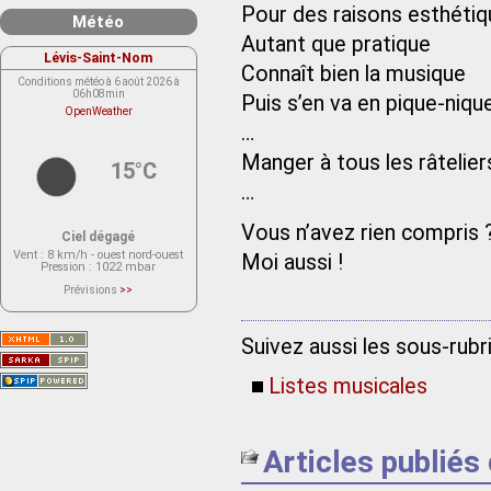
Pour des raisons esthéti
Météo
Autant que pratique
Lévis-Saint-Nom
Connaît bien la musique
Conditions météo à 6 août 2026 à
06h08min
Puis s’en va en pique-niqu
OpenWeather
…
Manger à tous les râtelier
15°C
…
Vous n’avez rien compris 
Ciel dégagé
Vent
: 8 km/h - ouest nord-ouest
Moi aussi !
Pression
: 1022 mbar
Prévisions
>>
Le service OpenWeather ne fournit
actuellement aucune prévision
météorologique sur le lieu Lévis-
Saint-Nom.
Suivez aussi les sous-rub
Veuillez consulter le message du
service ci-dessous.
(401 - Invalid API key. Please see
Listes musicales
https://openweathermap.org/faq#error401
for more info.)
Articles publiés