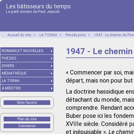
Les bâtisseurs du temps
Le petit univers de Paul Jeanzé
Accueil du site
>
LA TORAH
>
Pensée juive
>
1947 - Le chemin de l’h
1947 - Le chemin
ROMANS ET NOUVELLES
POÉZIES
DIVERS
« Commencer par soi, mais 
MÉDIATHÈQUE
départ, mais non pour but 
LA TORAH
À MÉDITER
La doctrine hassidique ens
détachant du monde, mais
Sites favoris
comprendre. Rendant acce
Buber pose ici les fondem
Plan du site
XVIIIe siècle. Considéré
Connexion
et inépuisable »,
Le chemi