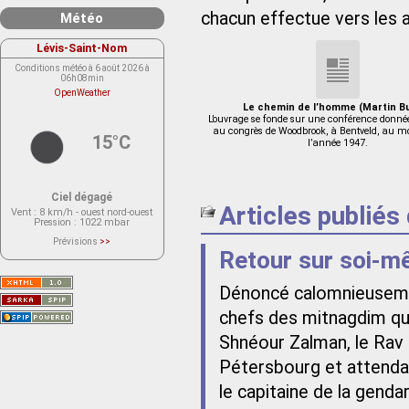
chacun effectue vers les 
Météo
Lévis-Saint-Nom
Conditions météo à 6 août 2026 à
06h08min
OpenWeather
Le chemin de l’homme (Martin B
L’ouvrage se fonde sur une conférence donnée
au congrès de Woodbrook, à Bentveld, au moi
15°C
l’année 1947.
Ciel dégagé
Articles publiés
Vent
: 8 km/h - ouest nord-ouest
Pression
: 1022 mbar
Prévisions
>>
Le service OpenWeather ne fournit
Retour sur soi-
actuellement aucune prévision
météorologique sur le lieu Lévis-
Saint-Nom.
Dénoncé calomnieusemen
Veuillez consulter le message du
service ci-dessous.
(401 - Invalid API key. Please see
chefs des mitnagdim qui
https://openweathermap.org/faq#error401
for more info.)
Shnéour Zalman, le Rav d
Pétersbourg et attendait
le capitaine de la genda