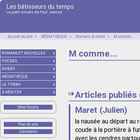
Les bâtisseurs du temps
Le petit univers de Paul Jeanzé
Accueil du site
>
MÉDIATHÈQUE
>
Romans et récits
>
M comme...
M comme...
ROMANS ET NOUVELLES
POÉZIES
DIVERS
MÉDIATHÈQUE
LA TORAH
Articles publiés
À MÉDITER
Sites favoris
Maret (Julien)
la nausée au départ au r
Plan du site
coude à la portière à fu
Connexion
avec les cendres partou