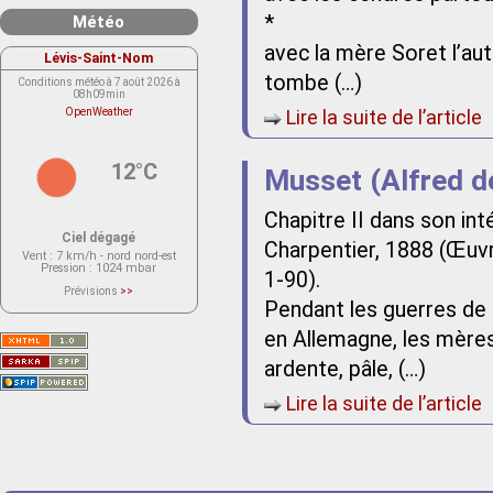
*
Météo
avec la mère Soret l’autr
Lévis-Saint-Nom
tombe (…)
Conditions météo à 7 août 2026 à
08h09min
OpenWeather
Lire la suite de l’article
12°C
Musset (Alfred de
Chapitre II dans son inté
Ciel dégagé
Charpentier, 1888 (Œuv
Vent
: 7 km/h - nord nord-est
Pression
: 1024 mbar
1-90).
Prévisions
>>
Le service OpenWeather ne fournit
Pendant les guerres de l
actuellement aucune prévision
météorologique sur le lieu Lévis-
en Allemagne, les mère
Saint-Nom.
Veuillez consulter le message du
service ci-dessous.
ardente, pâle, (…)
(401 - Invalid API key. Please see
https://openweathermap.org/faq#error401
Lire la suite de l’article
for more info.)