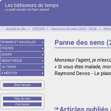
Les bâtisseurs du temps
Le petit univers de Paul Jeanzé
Accueil du site
>
POÉZIES
>
Dans tous les sens (2022 - 2024)
>
Panne
Panne des sens (
ROMANS ET NOUVELLES
POÉZIES
DIVERS
Monsieur l’agent, je m’exc
MÉDIATHÈQUE
« Si vous êtes malade, mo
LA TORAH
Raymond Devos - Le plaisi
À MÉDITER
Sites favoris
Plan du site
Connexion
Articles publiés