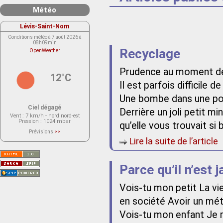
Météo
Lévis-Saint-Nom
Conditions météo à 7 août 2026 à
08h09min
Recyclage
OpenWeather
Prudence au moment de
12°C
Il est parfois difficile
Une bombe dans une po
Ciel dégagé
Derrière un joli petit mi
Vent
: 7 km/h - nord nord-est
Pression
: 1024 mbar
qu’elle vous trouvait si
Prévisions
>>
Le service OpenWeather ne fournit
Lire la suite de l’article
actuellement aucune prévision
météorologique sur le lieu Lévis-
Saint-Nom.
Veuillez consulter le message du
service ci-dessous.
Parce qu’il n’est 
(401 - Invalid API key. Please see
https://openweathermap.org/faq#error401
for more info.)
Vois-tu mon petit La vie
en société Avoir un méti
Vois-tu mon enfant Je r