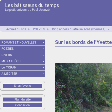
Les bâtisseurs du temps
Le petit univers de Paul Jeanzé
Accueil du site
>
POÉZIES
>
Cinq années quatre saisons (volume II)
>
Sur les bords de l’Yvette
ROMANS ET NOUVELLES
POÉZIES
DIVERS
MÉDIATHÈQUE
LA TORAH
À MÉDITER
Sites favoris
Plan du site
Connexion