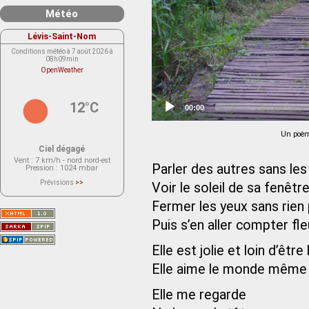
Météo
Lévis-Saint-Nom
Conditions météo à 7 août 2026 à
08h09min
OpenWeather
12°C
Current
00:00
time
Un poèm
Ciel dégagé
Vent
: 7 km/h - nord nord-est
Parler des autres sans les
Pression
: 1024 mbar
Prévisions
>>
Voir le soleil de sa fenêtr
Le service OpenWeather ne fournit
actuellement aucune prévision
Fermer les yeux sans rien
météorologique sur le lieu Lévis-
Saint-Nom.
Veuillez consulter le message du
Puis s’en aller compter fl
service ci-dessous.
(401 - Invalid API key. Please see
https://openweathermap.org/faq#error401
Elle est jolie et loin d’être
for more info.)
Elle aime le monde même 
Elle me regarde