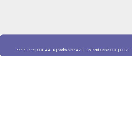
Plan du site
|
SPIP 4.4.16
|
Sarka-SPIP 4.2.0
|
Collectif Sarka-SPIP
|
GPLv3