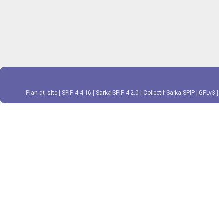
Plan du site
|
SPIP 4.4.16
|
Sarka-SPIP 4.2.0
|
Collectif Sarka-SPIP
|
GPLv3