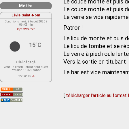
Le coude monte et puis 
Météo
Le coude monte et puis 
Lévis-Saint-Nom
Le verre se vide rapideme
Conditions météo à 6 août 2026 à
06h08min
Patron !
OpenWeather
Le liquide monte et puis 
15°C
Le liquide tombe et se ré
Le verre à pied roule len
Vers la sortie en titubant
Ciel dégagé
Vent
: 8 km/h - ouest nord-ouest
Pression
: 1022 mbar
Le bar est vide maintenan
Prévisions
>>
Le service OpenWeather ne fournit
actuellement aucune prévision
météorologique sur le lieu Lévis-
Saint-Nom.
Veuillez consulter le message du
[
télécharger l'article au format
service ci-dessous.
(401 - Invalid API key. Please see
https://openweathermap.org/faq#error401
for more info.)