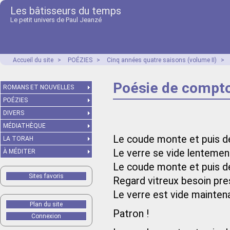
Les bâtisseurs du temps
Le petit univers de Paul Jeanzé
Accueil du site
>
POÉZIES
>
Cinq années quatre saisons (volume II)
>
Poésie de compto
ROMANS ET NOUVELLES
POÉZIES
DIVERS
MÉDIATHÈQUE
Le coude monte et puis 
LA TORAH
Le verre se vide lentemen
À MÉDITER
Le coude monte et puis 
Sites favoris
Regard vitreux besoin pre
Le verre est vide mainten
Plan du site
Patron !
Connexion