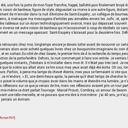
été, une fois la porte de mon foyer franchie, happé, ballotté puis finalement broyé 
voisin de banlieue, figure de style, dégueulait sa morve à une autre figure, distante
ément de m’envoler dans la nuit d’Antoine de Saint-Exupéry ; un collègue de bourreau
ins, à matraquer ma messagerie d’articles peu aimables envers les Juifs ; et, aprè
r des tableaux sur un écran technologiquement avancé, mais qui dépassait souven
ns inverse cet autre voisin de banlieue qui m’assassinait à coup de décibels où san
ement en un message apaisant. Saint‑Exupéry s’écrasait pour la deuxième fois. Défi
e retrouvais chez moi, longtemps encore je devais lutter avant de recouvrer un certa
uvenais alors avoir acheté quelques livres chez un bouquiniste imaginaire du coin de
 et en sortais
Du côté de chez Swann
, le premier livre de
À la recherche du temps per
ction de la porte-fenêtre. Dehors, la nuit commençait à faire son entrée. Je sentais
uelques instants, j’hésitais à m’installer dans mon lit. Il n’était pas très tard. Je 
ue la scène qui allait alors se lire sous mes yeux avait déjà été écrite. Oh oui, l
re. Parfois, à peine ma lampe de chevet éteinte, mes yeux se fermaient si vite que j
« Je m’endors. » Et, une demi-heure après, la pensée qu’il était temps de chercher l
lais poser le volume que je croyais avoir dans les mains et éteindre ma lumière ; je 
 réflexions sur ce que je venais de lire, mais ces réflexions avaient pris un tour parti
s moi-même ce dont parlait l’ouvrage : Marcel Proust, Combray, un amour de Swann.
evant une telle merveille, et ne pouvais que me dire à moi-même : j’ai 40 ans, je n’ai
i jamais un écrivain.
u format PDF
]