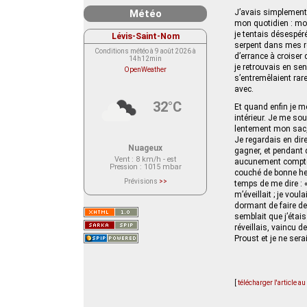
Météo
J’avais simplement 
mon quotidien : mon 
je tentais désespér
Lévis-Saint-Nom
serpent dans mes re
Conditions météo à 9 août 2026 à
d’errance à croise
14h12min
je retrouvais en se
OpenWeather
s’entremêlaient rar
avec.
32°C
Et quand enfin je m
intérieur. Je me so
lentement mon sac,
Je regardais en dire
Nuageux
gagner, et pendant q
Vent
: 8 km/h - est
aucunement compte q
Pression
: 1015 mbar
couché de bonne heu
Prévisions
>>
temps de me dire : 
Le service OpenWeather ne fournit
m’éveillait ; je vou
actuellement aucune prévision
météorologique sur le lieu Lévis-
dormant de faire des
Saint-Nom.
semblait que j’étai
Veuillez consulter le message du
service ci-dessous.
réveillais, vaincu d
(401 - Invalid API key. Please see
Proust et je ne sera
https://openweathermap.org/faq#error401
for more info.)
[
télécharger l'article a