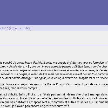
ieur Z (2014)
>
Réveil
s couché de bonne heure. Parfois, à peine ma bougie éteinte, mes yeux se fermaient si v
ire : « Je m’endors. » Et, une demi-heure après, la pensée qu’il était temps de chercher
ais poser le volume que je croyais avoir dans les mains et souffler ma lumière ; je n’avai
réflexions sur ce que je venais de lire, mais ces réflexions avaient pris un tour particuli
ce dont parlait l’ouvrage : une église, un quatuor, la rivalité de François Ier et de Charle
, je n’avais encore jamais rien lu de Marcel Proust. Comme la plupart de ceux qui en 
 passés, rendez-vous compte…
it été difficile. Enfin difficile… Je n’étais pas en train de me chercher à manger dan
’étais pas non plus en train de me terrer dans un des multiples abris qui sillonnaien
afin que ses habitants échappassent aux bombes et autres missiles qui lui tombai
oûte. Non, je n’avais pas encore ce genre de tourments.