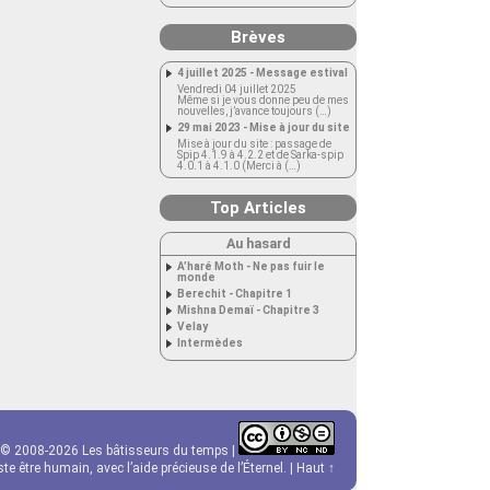
Brèves
4 juillet 2025 - Message estival
Vendredi 04 juillet 2025
Même si je vous donne peu de mes
nouvelles, j’avance toujours (…)
29 mai 2023 - Mise à jour du site
Mise à jour du site : passage de
Spip 4.1.9 à 4.2.2 et de Sarka-spip
4.0.1 à 4.1.0 (Merci à (…)
Top Articles
Au hasard
A’haré Moth - Ne pas fuir le
monde
Berechit - Chapitre 1
Mishna Demaï - Chapitre 3
Velay
Intermèdes
© 2008-2026 Les bâtisseurs du temps |
e être humain, avec l’aide précieuse de l’Éternel. |
Haut ↑