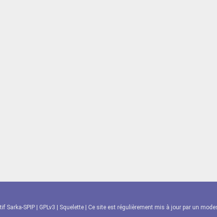
tif Sarka-SPIP
|
GPLv3
|
Squelette
| Ce site est régulièrement mis à jour par un modest