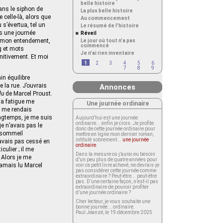
belle histoire
dans le siphon de
La plus belle histoire
 celle-là, alors que
Au commencement
 s’évertua, tel un
Le résumé de l’histoire
s une journée
Réveil
t mon entendement,
Le jour où tout n’a pas
commencé
g et mots
Je n’ai rien inventaire
nitivement. Et moi
1
2
3
4
5
6
7
8
9
in équilibre
 la rue. J’ouvrais
Annonces
du
de Marcel Proust.
 la fatigue me
Une journée ordinaire
ne me rendais
ongtemps, je me suis
Aujourd’hui est une journée
ordinaire... enfin je crois. Je profite
e n’avais pas le
donc de cette journée ordinaire pour
e sommeil
mettre en ligne mon dernier roman,
intitulé sobrement...
une journée
n’avais pas cessé en
ordinaire
.
culier ; il me
Dans la mesure où j’aurai eu besoin
 Alors je me
d’un peu plus de quatre années pour
 jamais lu Marcel
voir ce petit livre achevé, ne devrais-je
pas considérer cette journée comme
extraordinaire ? Peut-être... peut-être
pas. D’une certaine façon, n’est-il pas
extraordinaire de pouvoir profiter
d’une journée ordinaire ?
Cher lecteur, je vous souhaite une
bonne journée... ordinaire.
Paul Jeanzé, le 19 décembre 2025