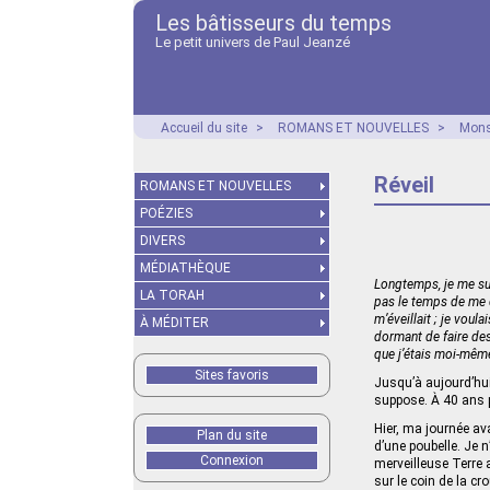
Les bâtisseurs du temps
Le petit univers de Paul Jeanzé
Accueil du site
>
ROMANS ET NOUVELLES
>
Mons
Réveil
ROMANS ET NOUVELLES
POÉZIES
DIVERS
MÉDIATHÈQUE
Longtemps, je me sui
LA TORAH
pas le temps de me d
m’éveillait ; je voul
À MÉDITER
dormant de faire des 
que j’étais moi-même 
Sites favoris
Jusqu’à aujourd’hui
suppose. À 40 ans
Hier, ma journée ava
Plan du site
d’une poubelle. Je n
Connexion
merveilleuse Terre 
sur le coin de la cr