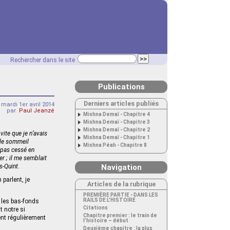
Rechercher dans le site
Publications
Derniers articles publiés
mardi 1er avril 2014
par
Paul Jeanzé
Mishna Demaï - Chapitre 4
Mishna Demaï - Chapitre 3
Mishna Demaï - Chapitre 2
ite que je n’avais
Mishna Demaï - Chapitre 1
 le sommeil
Mishna Péah - Chapitre 8
s pas cessé en
er ; il me semblait
s-Quint.
Navigation
parlent, je
Articles de la rubrique
PREMIÈRE PARTIE - DANS LES
RAILS DE L’HISTOIRE
s les bas-fonds
Citations
t notre si
Chapitre premier : le train de
ent régulièrement
l’histoire – début
Deuxième chapitre : la plus