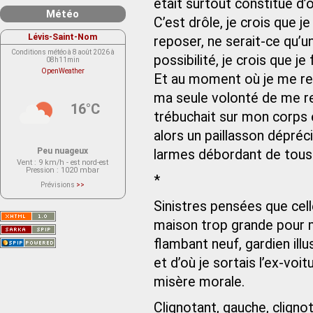
était surtout constitué d’
Météo
C’est drôle, je crois que j
Lévis-Saint-Nom
reposer, ne serait-ce qu’u
Conditions météo à 8 août 2026 à
possibilité, je crois que j
08h11min
OpenWeather
Et au moment où je me rel
ma seule volonté de me re
16°C
trébuchait sur mon corps 
alors un paillasson dépréc
Peu nuageux
larmes débordant de tous 
Vent
: 9 km/h - est nord-est
Pression
: 1020 mbar
*
Prévisions
>>
Le service OpenWeather ne fournit
actuellement aucune prévision
Sinistres pensées que cel
météorologique sur le lieu Lévis-
Saint-Nom.
maison trop grande pour mo
Veuillez consulter le message du
service ci-dessous.
(401 - Invalid API key. Please see
flambant neuf, gardien ill
https://openweathermap.org/faq#error401
for more info.)
et d’où je sortais l’ex-voi
misère morale.
Clignotant, gauche, clignot