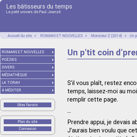
Les bâtisseurs du temps
Le petit univers de Paul Jeanzé
Accueil du site
>
ROMANS ET NOUVELLES
>
Monsieur Z (2014)
>
Un p
Un p’tit coin d’pre
ROMANS ET NOUVELLES
POÉZIES
DIVERS
MÉDIATHÈQUE
S’il vous plaît, restez en
LA TORAH
temps, laissez‑moi au moi
À MÉDITER
remplir cette page.
Sites favoris
…
Prendre appui, je devais 
Plan du site
Connexion
J’aurais bien voulu que c