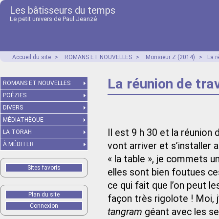
Les bâtisseurs du temps
Le petit univers de Paul Jeanzé
Accueil du site
>
ROMANS ET NOUVELLES
>
Monsieur Z (2014)
>
La r
La réunion de trav
ROMANS ET NOUVELLES
POÉZIES
DIVERS
MÉDIATHÈQUE
Il est 9 h 30 et la réunio
LA TORAH
vont arriver et s’installer 
À MÉDITER
« la table », je commets un
Sites favoris
elles sont bien foutues ces
ce qui fait que l’on peut l
Plan du site
façon très rigolote ! Moi, 
Connexion
tangram
géant avec les sep