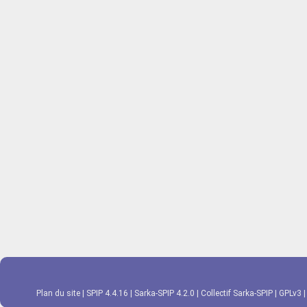
Plan du site
|
SPIP 4.4.16
|
Sarka-SPIP 4.2.0
|
Collectif Sarka-SPIP
|
GPLv3