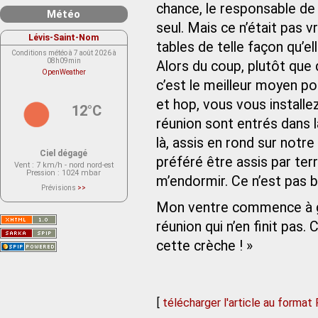
chance, le responsable de l
Météo
seul. Mais ce n’était pas vr
Lévis-Saint-Nom
tables de telle façon qu’e
Conditions météo à 7 août 2026 à
08h09min
Alors du coup, plutôt que 
OpenWeather
c’est le meilleur moyen po
et hop, vous vous installez
12°C
réunion sont entrés dans la
là, assis en rond sur notre 
Ciel dégagé
préféré être assis par ter
Vent
: 7 km/h - nord nord-est
Pression
: 1024 mbar
m’endormir. Ce n’est pas b
Prévisions
>>
Le service OpenWeather ne fournit
actuellement aucune prévision
Mon ventre commence à garg
météorologique sur le lieu Lévis-
Saint-Nom.
réunion qui n’en finit pas. C
Veuillez consulter le message du
service ci-dessous.
(401 - Invalid API key. Please see
cette crèche ! »
https://openweathermap.org/faq#error401
for more info.)
[
télécharger l'article au format