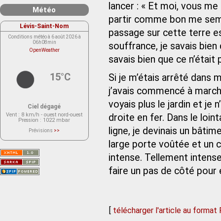
lancer : « Et moi, vous me
Météo
partir comme bon me semb
Lévis-Saint-Nom
passage sur cette terre e
Conditions météo à 6 août 2026 à
06h08min
souffrance, je savais bien 
OpenWeather
savais bien que ce n’était 
15°C
Si je m’étais arrêté dans 
j’avais commencé à marche
voyais plus le jardin et je
Ciel dégagé
Vent
: 8 km/h - ouest nord-ouest
droite en fer. Dans le lointa
Pression
: 1022 mbar
ligne, je devinais un bâti
Prévisions
>>
Le service OpenWeather ne fournit
actuellement aucune prévision
large porte voûtée et un c
météorologique sur le lieu Lévis-
Saint-Nom.
intense. Tellement intense
Veuillez consulter le message du
service ci-dessous.
(401 - Invalid API key. Please see
faire un pas de côté pour 
https://openweathermap.org/faq#error401
for more info.)
[
télécharger l'article au format