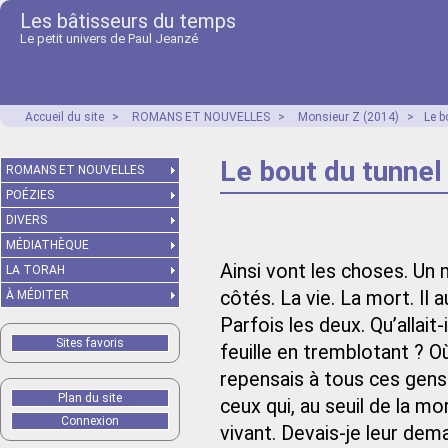
Les bâtisseurs du temps
Le petit univers de Paul Jeanzé
Accueil du site
>
ROMANS ET NOUVELLES
>
Monsieur Z (2014)
>
Le b
Le bout du tunnel
ROMANS ET NOUVELLES
POÉZIES
DIVERS
MÉDIATHÈQUE
Ainsi vont les choses. Un m
LA TORAH
côtés. La vie. La mort. Il a
À MÉDITER
Parfois les deux. Qu’allait
Sites favoris
feuille en tremblotant ? Où
repensais à tous ces gens 
Plan du site
ceux qui, au seuil de la 
Connexion
vivant. Devais-je leur dema