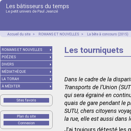
Les bâtisseurs du temps
Le petit univers de Paul Jeanzé
Accueil du site
>
ROMANS ET NOUVELLES
>
La bête à concours (2015)
Les tourniquets
ROMANS ET NOUVELLES
POÉZIES
DIVERS
MÉDIATHÈQUE
Dans le cadre de la dispari
LA TORAH
Transports de l’Union (SUT
À MÉDITER
qui sera égrainé en contin
Sites favoris
quais de gare pendant le pr
SUTU, chers citoyens voyag
Plan du site
la rue, elle est aussi dans 
Connexion
J’ai toujours détesté les