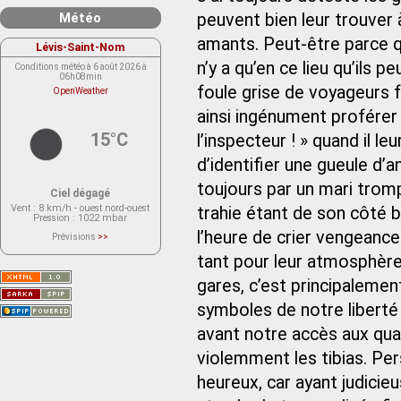
Météo
peuvent bien leur trouver 
amants. Peut-être parce qu
Lévis-Saint-Nom
n’y a qu’en ce lieu qu’ils p
Conditions météo à 6 août 2026 à
06h08min
foule grise de voyageurs f
OpenWeather
ainsi ingénument proférer 
15°C
l’inspecteur ! » quand il l
d’identifier une gueule d’
toujours par un mari tromp
Ciel dégagé
Vent
: 8 km/h - ouest nord-ouest
trahie étant de son côté 
Pression
: 1022 mbar
l’heure de crier vengeance.
Prévisions
>>
Le service OpenWeather ne fournit
actuellement aucune prévision
tant pour leur atmosphère 
météorologique sur le lieu Lévis-
Saint-Nom.
gares, c’est principaleme
Veuillez consulter le message du
service ci-dessous.
(401 - Invalid API key. Please see
symboles de notre liberté
https://openweathermap.org/faq#error401
for more info.)
avant notre accès aux quai
violemment les tibias. Pe
heureux, car ayant judici