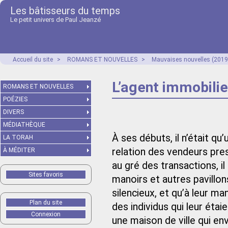
Les bâtisseurs du temps
Le petit univers de Paul Jeanzé
Accueil du site
>
ROMANS ET NOUVELLES
>
Mauvaises nouvelles (2019
L’agent immobilie
ROMANS ET NOUVELLES
POÉZIES
DIVERS
MÉDIATHÈQUE
À ses débuts, il n’était q
LA TORAH
relation des vendeurs pr
À MÉDITER
au gré des transactions, i
Sites favoris
manoirs et autres pavillon
silencieux, et qu’à leur m
Plan du site
des individus qui leur étai
Connexion
une maison de ville qui env