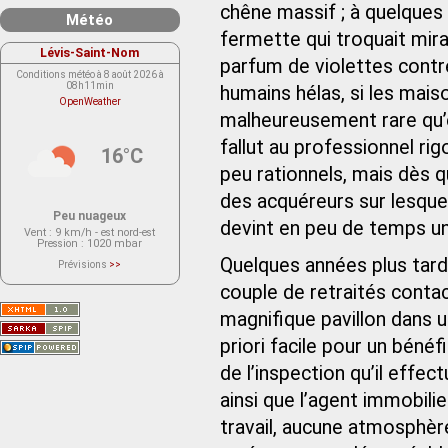
chêne massif ; à quelques e
Météo
fermette qui troquait mir
Lévis-Saint-Nom
parfum de violettes contr
Conditions météo à 8 août 2026 à
08h11min
humains hélas, si les maiso
OpenWeather
malheureusement rare qu’ell
fallut au professionnel r
16°C
peu rationnels, mais dès
des acquéreurs sur lesquel
Peu nuageux
devint en peu de temps un
Vent
: 9 km/h - est nord-est
Pression
: 1020 mbar
Quelques années plus tard, 
Prévisions
>>
Le service OpenWeather ne fournit
actuellement aucune prévision
couple de retraités contac
météorologique sur le lieu Lévis-
Saint-Nom.
magnifique pavillon dans u
Veuillez consulter le message du
service ci-dessous.
(401 - Invalid API key. Please see
priori facile pour un béné
https://openweathermap.org/faq#error401
for more info.)
de l’inspection qu’il effec
ainsi que l’agent immobili
travail, aucune atmosphère