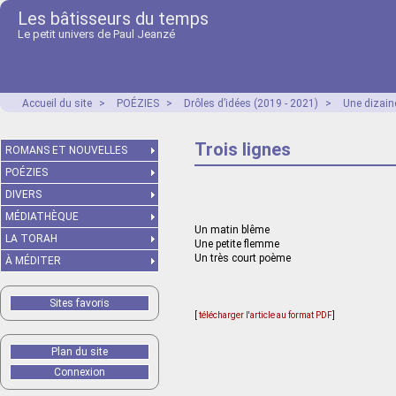
Les bâtisseurs du temps
Le petit univers de Paul Jeanzé
Accueil du site
>
POÉZIES
>
Drôles d’idées (2019 - 2021)
>
Une dizain
Trois lignes
ROMANS ET NOUVELLES
POÉZIES
DIVERS
MÉDIATHÈQUE
Un matin blême
LA TORAH
Une petite flemme
Un très court poème
À MÉDITER
Sites favoris
[
télécharger l'article au format PDF
]
Plan du site
Connexion