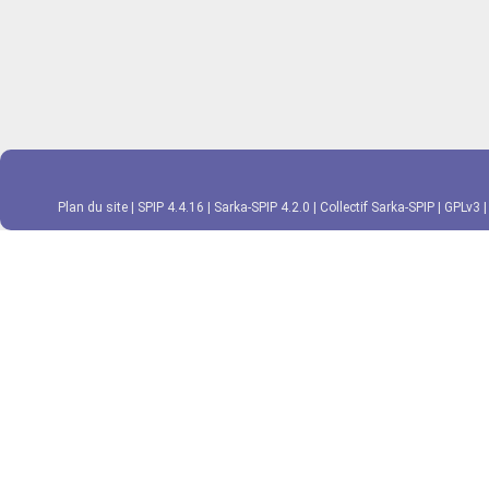
Plan du site
|
SPIP 4.4.16
|
Sarka-SPIP 4.2.0
|
Collectif Sarka-SPIP
|
GPLv3