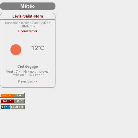
Météo
Lévis-Saint-Nom
Conditions météo à 7 août 2026 à
08h09min
OpenWeather
12°C
Ciel dégagé
Vent
: 7 km/h - nord nord-est
Pression
: 1024 mbar
Prévisions
>>
Le service OpenWeather ne fournit
actuellement aucune prévision
météorologique sur le lieu Lévis-
Saint-Nom.
Veuillez consulter le message du
service ci-dessous.
(401 - Invalid API key. Please see
https://openweathermap.org/faq#error401
for more info.)