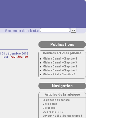
Rechercher dans le site
Publications
Derniers articles publiés
i 31 décembre 2016
par
Paul Jeanzé
Mishna Demaï - Chapitre 4
Mishna Demaï - Chapitre 3
Mishna Demaï - Chapitre 2
Mishna Demaï - Chapitre 1
Mishna Péah - Chapitre 8
Navigation
Articles de la rubrique
La genèse du cancre
Vers à pied
Dérapage
Que reste-t-il ?
Joyeux Noël et bonne année !