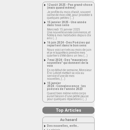
12 août 2025 - Pas grand-chose
(mais quand même)
Je profite du mois d’août, souvent
calme de mon côté, pour procéder à
quelques petites (…)
15 janvier 2025 - Une année
dans tous sens
Mercredi 15 janvier 2025
Une nouvelle année commence, et
fidèle à mes habitudes depuis dix
ans (…)
16 juin 2024 - Des Poézies qui
repartent dans le bon sens
Nous voici arrivés au mois de juin
et je m’apprête à prendre mes
quartiers d’été dans un lieu (…)
7 mai 2024 - Des "mauvaises
nouvelles" qui donnent de la
voix
En ce début de semaine, Monsieur
Éric Lebret mettait sa voix au
service d’une de mes
nouvelles, (…)
15 janvier
2024 - Convalescence : les
poézies de l’année 2023
Quand bien même notre corps
aurait besoin d’une petite pause
pour quelques réparations (…)
Top Articles
Au hasard
Des nouvelles, enfin…