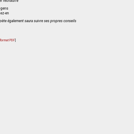
r réchauffé
s gens
tez-en
poète également saura suivre ses propres conseils
u format PDF
]