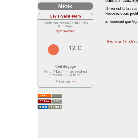
Dans son doux foye
Météo
L’hiver est là brave
Reposez-vous profi
Lévis-Saint-Nom
En espérant que le 
Conditions météo à 7 août 2026 à
08h09min
OpenWeather
[
télécharger l'article a
12°C
Ciel dégagé
Vent
: 7 km/h - nord nord-est
Pression
: 1024 mbar
Prévisions
>>
Le service OpenWeather ne fournit
actuellement aucune prévision
météorologique sur le lieu Lévis-
Saint-Nom.
Veuillez consulter le message du
service ci-dessous.
(401 - Invalid API key. Please see
https://openweathermap.org/faq#error401
for more info.)