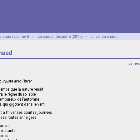
aisons (volume I)
>
La saison désastre (2016)
>
L’hiver au chaud
chaud
samed
 injuste avec l’hiver
ntemps que la nature renaît
a le règne du roi soleil
 amoureux de l’automne
 qui gigotent dans le vent
 à l’hiver ses courtes journées
 ses routes enneigées
moment
 instants
minée