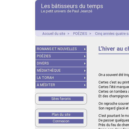
Les bâtisseurs du temps
Le petit univers de Paul Jeanzé
Accueil du site
>
POÉZIES
>
Cinq années quatre s
L’hiver au 
ROMANS ET NOUVELLES
POÉZIES
DIVERS
MÉDIATHÈQUE
On a souvent été trop
LA TORAH
Certes c’est au pri
À MÉDITER
Certes l’été marquer
Certes on tombera
Et des champignons
Sites favoris
On reproche souvent
Son regard glacé et
Plan du site
C’est pourtant le 
De passer quelques
Connexion
Près du feu de che