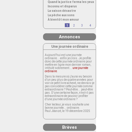
Quand la justice ferma les yeux
Inconnu et disparus
La saison désastre
La pêche aux sons
À bientôt mon amour
1
2
3
4
Annonces
Une journée ordinaire
Aujourd’hui est une journée
ordinaire... enfin je crois. Je profite
donc de cette journée ordinaire pour
mettre en ligne mon dernier roman,
intitulé sobrement...
une journée
ordinaire
.
Dans la mesure où j’aurai eu besoin
d’un peu plus de quatre années pour
voir ce petit livre achevé, ne devrais-je
pas considérer cette journée comme
extraordinaire ? Peut-être... peut-être
pas. D’une certaine façon, n’est-il pas
extraordinaire de pouvoir profiter
d’une journée ordinaire ?
Cher lecteur, je vous souhaite une
bonne journée... ordinaire.
Paul Jeanzé, le 19 décembre 2025
Brèves