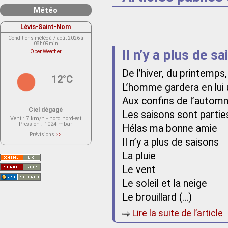
Météo
Lévis-Saint-Nom
Conditions météo à 7 août 2026 à
08h09min
Il n’y a plus de s
OpenWeather
De l’hiver, du printem
12°C
L’homme gardera en lui
Aux confins de l’automne
Ciel dégagé
Les saisons sont partie
Vent
: 7 km/h - nord nord-est
Pression
: 1024 mbar
Hélas ma bonne amie
Prévisions
>>
Il n’y a plus de saisons
Le service OpenWeather ne fournit
actuellement aucune prévision
météorologique sur le lieu Lévis-
La pluie
Saint-Nom.
Veuillez consulter le message du
Le vent
service ci-dessous.
(401 - Invalid API key. Please see
https://openweathermap.org/faq#error401
Le soleil et la neige
for more info.)
Le brouillard (…)
Lire la suite de l’article