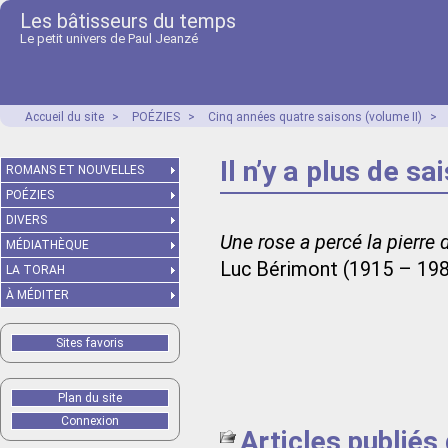
Les bâtisseurs du temps
Le petit univers de Paul Jeanzé
Accueil du site
>
POÉZIES
>
Cinq années quatre saisons (volume II)
>
Il n’y a plus de s
ROMANS ET NOUVELLES
POÉZIES
DIVERS
Une rose a percé la pierre d
MÉDIATHÈQUE
Luc Bérimont (1915 – 19
LA TORAH
À MÉDITER
Sites favoris
Plan du site
Connexion
Articles publiés