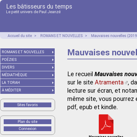
Les bâtisseurs du temps
Le petit univers de Paul Jeanzé
Accueil du site
>
ROMANS ET NOUVELLES
>
Mauvaises nouvelles (2019
Mauvaises nouvel
ROMANS ET NOUVELLES
POÉZIES
DIVERS
Le recueil
Mauvaises nouv
MÉDIATHÈQUE
sur le site
Atramenta
, d
LA TORAH
lecture sur écran, et not
À MÉDITER
même site, vous pourrez 
Sites favoris
pdf, epub et kindle.
Plan du site
Connexion
Mauvaises nouvelles