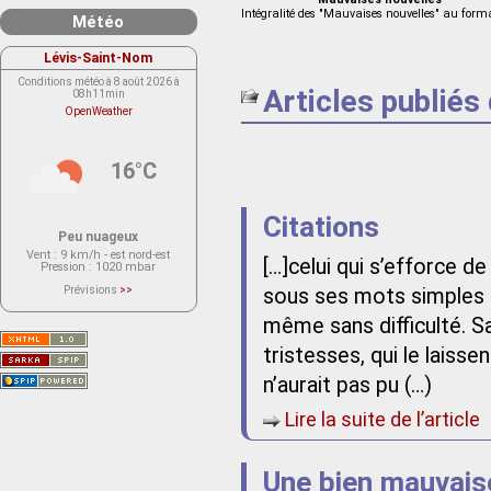
Intégralité des "Mauvaises nouvelles" au form
Météo
Lévis-Saint-Nom
Conditions météo à 8 août 2026 à
Articles publiés
08h11min
OpenWeather
16°C
Citations
Peu nuageux
Vent
: 9 km/h - est nord-est
[…]celui qui s’efforce d
Pression
: 1020 mbar
Prévisions
>>
sous ses mots simples et
Le service OpenWeather ne fournit
actuellement aucune prévision
même sans difficulté. S
météorologique sur le lieu Lévis-
Saint-Nom.
Veuillez consulter le message du
tristesses, qui le laissen
service ci-dessous.
(401 - Invalid API key. Please see
n’aurait pas pu (…)
https://openweathermap.org/faq#error401
for more info.)
Lire la suite de l’article
Une bien mauvais