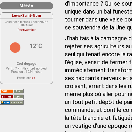
d’importance ? Qui se souv
Météo
unique dans un bal funest
Lévis-Saint-Nom
tourner dans une valse pour
Conditions météo à 7 août 2026 à
08h09min
se souviendra de la Une qui
OpenWeather
J’habitais à la campagne 
12°C
rejeter ses agriculteurs au
seul qui tenait encore la r
l’église, venait de fermer f
Ciel dégagé
Vent
: 7 km/h - nord nord-est
immédiatement transformé
Pression
: 1024 mbar
ses habitants nerveux et s
Prévisions
>>
Le service OpenWeather ne fournit
actuellement aucune prévision
croisant, errant dans les r
météorologique sur le lieu Lévis-
Saint-Nom.
même plus où aller pour n
Veuillez consulter le message du
service ci-dessous.
(401 - Invalid API key. Please see
un tout petit dépôt de pain
https://openweathermap.org/faq#error401
for more info.)
commande, et dont le comp
la tête blanchie et fatigu
un vestige d’une époque r