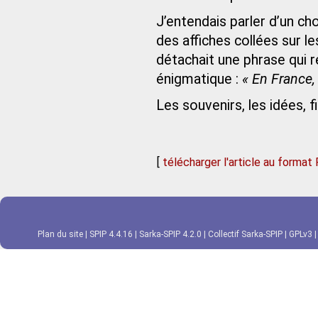
J’entendais parler d’un cho
des affiches collées sur le
détachait une phrase qui r
énigmatique :
« En France,
Les souvenirs, les idées, 
[
télécharger l'article au format
Plan du site
|
SPIP 4.4.16
|
Sarka-SPIP 4.2.0
|
Collectif Sarka-SPIP
|
GPLv3