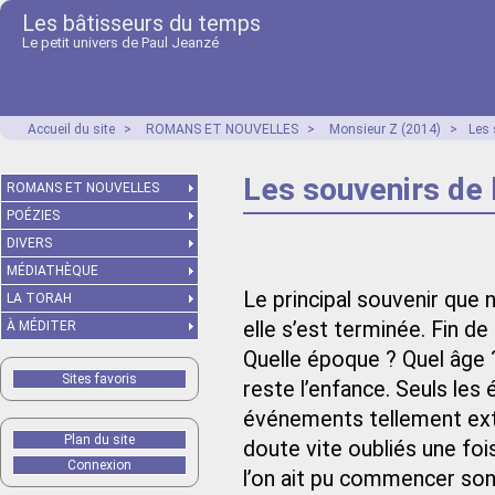
Les bâtisseurs du temps
Le petit univers de Paul Jeanzé
Accueil du site
>
ROMANS ET NOUVELLES
>
Monsieur Z (2014)
>
Les 
Les souvenirs de 
ROMANS ET NOUVELLES
POÉZIES
DIVERS
MÉDIATHÈQUE
Le principal souvenir que 
LA TORAH
elle s’est terminée. Fin de 
À MÉDITER
Quelle époque ? Quel âge ? 
Sites favoris
reste l’enfance. Seuls le
événements tellement exté
Plan du site
doute vite oubliés une foi
Connexion
l’on ait pu commencer son