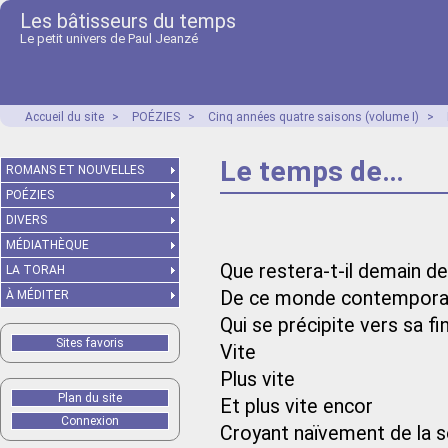
Les bâtisseurs du temps
Le petit univers de Paul Jeanzé
Accueil du site
>
POÉZIES
>
Cinq années quatre saisons (volume I)
>
Le temps de…
ROMANS ET NOUVELLES
POÉZIES
DIVERS
MÉDIATHÈQUE
Que restera-t-il demain de 
LA TORAH
De ce monde contempora
À MÉDITER
Qui se précipite vers sa fi
Sites favoris
Vite
Plus vite
Plan du site
Et plus vite encor
Connexion
Croyant naïvement de la s