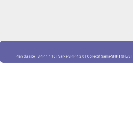
Plan du site
|
SPIP 4.4.16
|
Sarka-SPIP 4.2.0
|
Collectif Sarka-SPIP
|
GPLv3