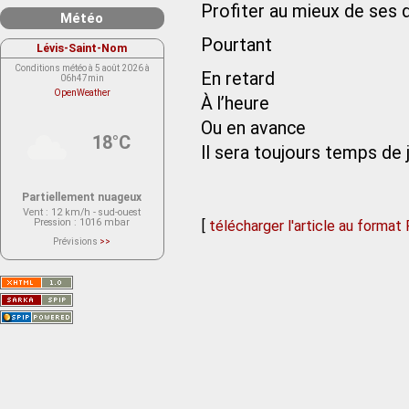
Profiter au mieux de ses 
Météo
Pourtant
Lévis-Saint-Nom
Conditions météo à 5 août 2026 à
En retard
06h47min
OpenWeather
À l’heure
Ou en avance
18°C
Il sera toujours temps de 
Partiellement nuageux
Vent
: 12 km/h - sud-ouest
Pression
: 1016 mbar
[
télécharger l'article au format
Prévisions
>>
Le service OpenWeather ne fournit
actuellement aucune prévision
météorologique sur le lieu Lévis-
Saint-Nom.
Veuillez consulter le message du
service ci-dessous.
(401 - Invalid API key. Please see
https://openweathermap.org/faq#error401
for more info.)