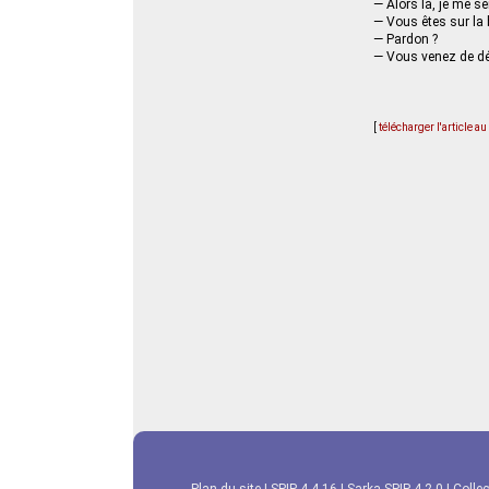
— Alors là, je me 
— Vous êtes sur la 
— Pardon ?
— Vous venez de dé
[
télécharger l'article a