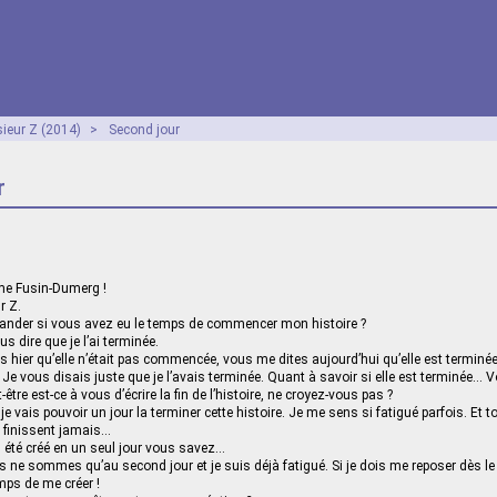
ieur Z (2014)
>
Second jour
r
me Fusin-Dumerg !
r Z.
ander si vous avez eu le temps de commencer mon histoire ?
 dire que je l’ai terminée.
s hier qu’elle n’était pas commencée, vous me dites aujourd’hui qu’elle est terminée
Je vous disais juste que je l’avais terminée. Quant à savoir si elle est terminée… 
ut-être est-ce à vous d’écrire la fin de l’histoire, ne croyez-vous pas ?
je vais pouvoir un jour la terminer cette histoire. Je me sens si fatigué parfois. Et 
n finissent jamais…
 été créé en un seul jour vous savez…
 ne sommes qu’au second jour et je suis déjà fatigué. Si je dois me reposer dès le t
mps de me créer !