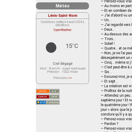
— Pensez-vous vraim
Météo
— Au moins en parti
— Et en combien de 
Lévis-Saint-Nom
— J’ai d’abord vu u
— Un…
Conditions météo à 6 août 2026 à
— J’ai regardé vers 
06h08min
— Deux…
OpenWeather
— Au-dessus des a
— Trois…
— Soleil !
15°C
— Quatre… et ce mê
— Non, je ne l’ai pa
désespérément un
— Cinq… même si j’a
Ciel dégagé
— C’est peut-être à
Vent
: 8 km/h - ouest nord-ouest
Pression
: 1022 mbar
— Six…
— Excusez-moi, je s
Prévisions
>>
Le service OpenWeather ne fournit
— Et sept…
actuellement aucune prévision
— La création est 
météorologique sur le lieu Lévis-
— Profitez de la nui
Saint-Nom.
Veuillez consulter le message du
— Attendez un peu…
service ci-dessous.
septième jour ! Et 
(401 - Invalid API key. Please see
https://openweathermap.org/faq#error401
le quatrième jour !
for more info.)
jour » alors que le 
conclure qu’il y a q
— Pensez-vous vraim
— Pardon ?
— Pensez-vous vraim