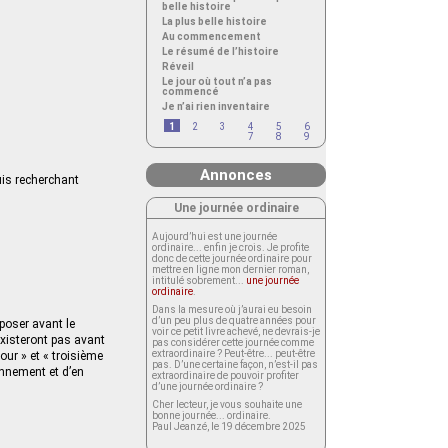
belle histoire
La plus belle histoire
Au commencement
Le résumé de l’histoire
Réveil
Le jour où tout n’a pas
commencé
Je n’ai rien inventaire
1
2
3
4
5
6
7
8
9
Annonces
puis recherchant
Une journée ordinaire
Aujourd’hui est une journée
ordinaire... enfin je crois. Je profite
donc de cette journée ordinaire pour
mettre en ligne mon dernier roman,
intitulé sobrement...
une journée
ordinaire
.
Dans la mesure où j’aurai eu besoin
d’un peu plus de quatre années pour
poser avant le
voir ce petit livre achevé, ne devrais-je
existeront pas avant
pas considérer cette journée comme
extraordinaire ? Peut-être... peut-être
ur » et « troisième
pas. D’une certaine façon, n’est-il pas
sonnement et d’en
extraordinaire de pouvoir profiter
d’une journée ordinaire ?
Cher lecteur, je vous souhaite une
bonne journée... ordinaire.
Paul Jeanzé, le 19 décembre 2025