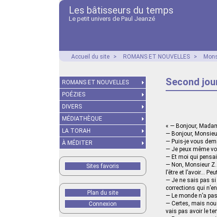
Les bâtisseurs du temps
Le petit univers de Paul Jeanzé
Accueil du site
>
ROMANS ET NOUVELLES
>
Mons
Second jou
ROMANS ET NOUVELLES
POÉZIES
DIVERS
MÉDIATHÈQUE
« — Bonjour, Mada
LA TORAH
— Bonjour, Monsieu
— Puis-je vous dem
À MÉDITER
— Je peux même vous
— Et moi qui pensai
— Non, Monsieur Z. 
Sites favoris
l’être et l’avoir… Pe
— Je ne sais pas si 
corrections qui n’e
Plan du site
— Le monde n’a pas
— Certes, mais nous
Connexion
vais pas avoir le te