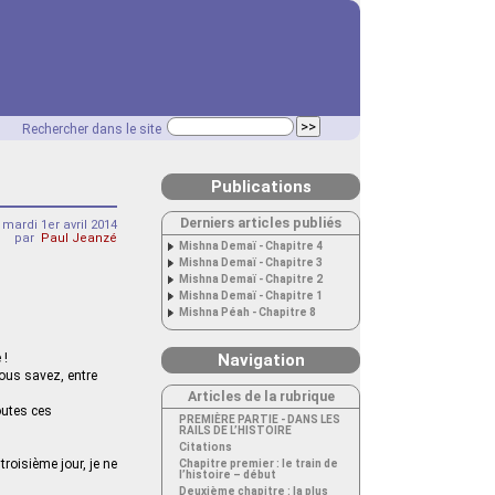
Rechercher dans le site
Publications
Derniers articles publiés
mardi 1er avril 2014
par
Paul Jeanzé
Mishna Demaï - Chapitre 4
Mishna Demaï - Chapitre 3
Mishna Demaï - Chapitre 2
Mishna Demaï - Chapitre 1
Mishna Péah - Chapitre 8
 !
Navigation
Vous savez, entre
Articles de la rubrique
toutes ces
PREMIÈRE PARTIE - DANS LES
RAILS DE L’HISTOIRE
Citations
roisième jour, je ne
Chapitre premier : le train de
l’histoire – début
Deuxième chapitre : la plus