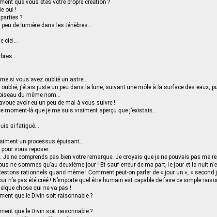
ent que vous êtes votre propre création ?
e oui !
parties ?
n peu de lumière dans les ténèbres…
le ciel…
rbres…
me si vous avez oublié un astre…
s oublié, j’étais juste un peu dans la lune, suivant une môle à la surface des eaux, 
 oiseau du même nom…
voue avoir eu un peu de mal à vous suivre !
 ce moment-là que je me suis vraiment aperçu que j’existais…
uis si fatigué…
vraiment un processus épuisant…
t pour vous reposer.
 Je ne comprends pas bien votre remarque. Je croyais que je ne pouvais pas me re
nous ne sommes qu’au deuxième jour ! Et sauf erreur de ma part, le jour et la nuit n’
 Restons rationnels quand même ! Comment peut-on parler de « jour un », « second jo
jour n’a pas été créé ! N’importe quel être humain est capable de faire ce simple rai
uelque chose qui ne va pas !
ent que le Divin soit raisonnable ?
ent que le Divin soit raisonnable ?