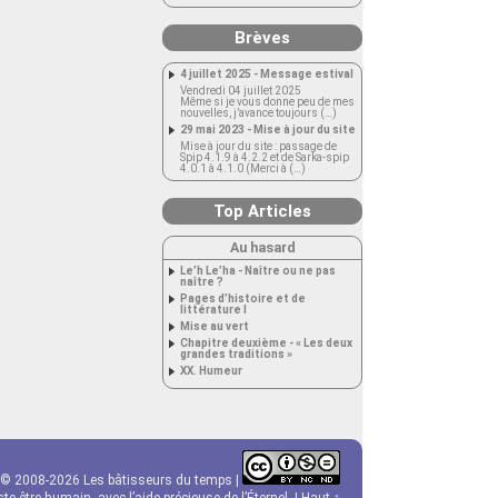
Brèves
4 juillet 2025 - Message estival
Vendredi 04 juillet 2025
Même si je vous donne peu de mes
nouvelles, j’avance toujours (…)
29 mai 2023 - Mise à jour du site
Mise à jour du site : passage de
Spip 4.1.9 à 4.2.2 et de Sarka-spip
4.0.1 à 4.1.0 (Merci à (…)
Top Articles
Au hasard
Le’h Le’ha - Naître ou ne pas
naître ?
Pages d’histoire et de
littérature I
Mise au vert
Chapitre deuxième - « Les deux
grandes traditions »
XX. Humeur
© 2008-2026 Les bâtisseurs du temps |