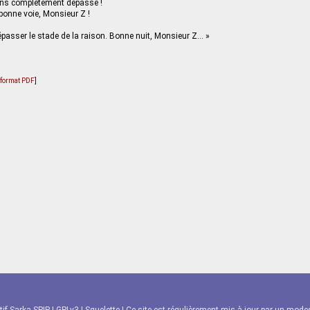
sens complètement dépassé !
bonne voie, Monsieur Z !
passer le stade de la raison. Bonne nuit, Monsieur Z… »
u format PDF
]