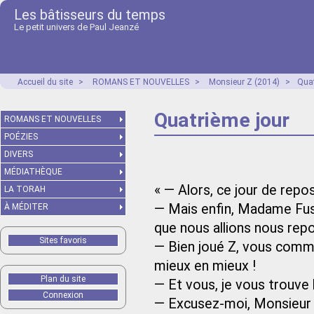
Les bâtisseurs du temps
Le petit univers de Paul Jeanzé
Accueil du site
>
ROMANS ET NOUVELLES
>
Monsieur Z (2014)
>
Quat
Quatrième jour
ROMANS ET NOUVELLES
POÉZIES
DIVERS
MÉDIATHÈQUE
« — Alors, ce jour de repo
LA TORAH
— Mais enfin, Madame Fusi
À MÉDITER
que nous allions nous rep
Sites favoris
— Bien joué Z, vous comme
mieux en mieux !
Plan du site
— Et vous, je vous trouve b
Connexion
— Excusez-moi, Monsieur Z,