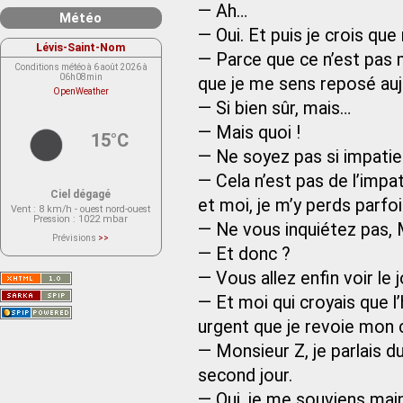
— Ah…
Météo
— Oui. Et puis je crois que
Lévis-Saint-Nom
— Parce que ce n’est pas 
Conditions météo à 6 août 2026 à
06h08min
que je me sens reposé auj
OpenWeather
— Si bien sûr, mais…
— Mais quoi !
15°C
— Ne soyez pas si impatie
— Cela n’est pas de l’impa
Ciel dégagé
et moi, je m’y perds parfoi
Vent
: 8 km/h - ouest nord-ouest
Pression
: 1022 mbar
— Ne vous inquiétez pas, 
Prévisions
>>
Le service OpenWeather ne fournit
— Et donc ?
actuellement aucune prévision
météorologique sur le lieu Lévis-
— Vous allez enfin voir le 
Saint-Nom.
Veuillez consulter le message du
service ci-dessous.
— Et moi qui croyais que l
(401 - Invalid API key. Please see
https://openweathermap.org/faq#error401
urgent que je revoie mon c
for more info.)
— Monsieur Z, je parlais du
second jour.
— Oui, je me souviens maint