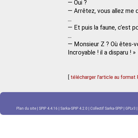
— Oui ?
— Arrêtez, vous allez me d
…
— Et puis la faune, c’est p
…
— Monsieur Z ? Où êtes-v
Incroyable ! il a disparu ! »
[
télécharger l'article au format
Plan du site
|
SPIP 4.4.16
|
Sarka-SPIP 4.2.0
|
Collectif Sarka-SPIP
|
GPLv3