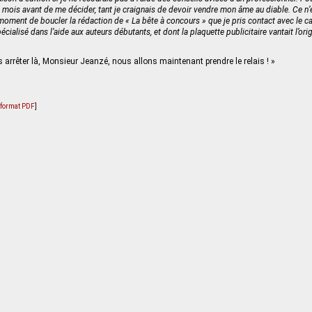
ois avant de me décider, tant je craignais de devoir vendre mon âme au diable. Ce n’e
oment de boucler la rédaction de « La bête à concours » que je pris contact avec le cab
pécialisé dans l’aide aux auteurs débutants, et dont la plaquette publicitaire vantait l’ori
arrêter là, Monsieur Jeanzé, nous allons maintenant prendre le relais ! »
u format PDF
]