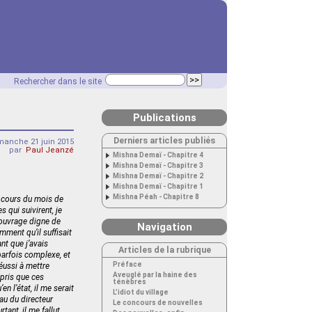
Rechercher dans le site
Publications
Derniers articles publiés
manche 21 juin 2015
par
Paul Jeanzé
Mishna Demaï - Chapitre 4
Mishna Demaï - Chapitre 3
Mishna Demaï - Chapitre 2
Mishna Demaï - Chapitre 1
Mishna Péah - Chapitre 8
u cours du mois de
 qui suivirent, je
 ouvrage digne de
Navigation
mment qu’il suffisait
nt que j’avais
Articles de la rubrique
parfois complexe, et
Préface
éussi à mettre
Aveuglé par la haine des
mpris que ces
ténèbres
n l’état, il me serait
L’idiot du village
au du directeur
Le concours de nouvelles
tant, il me fallut