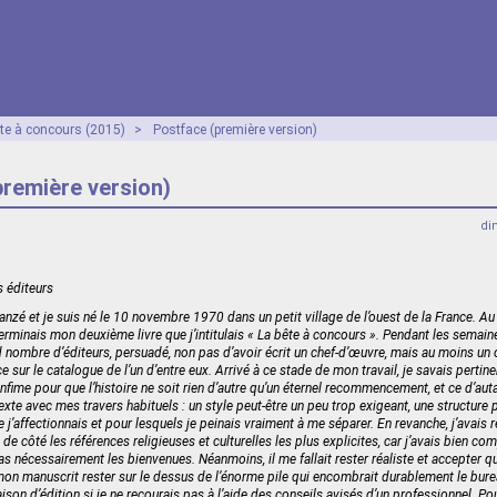
ête à concours (2015)
>
Postface (première version)
remière version)
di
s éditeurs
anzé et je suis né le 10 novembre 1970 dans un petit village de l’ouest de la France. A
rminais mon deuxième livre que j’intitulais « La bête à concours ». Pendant les semaines
d nombre d’éditeurs, persuadé, non pas d’avoir écrit un chef-d’œuvre, mais au moins un
e sur le catalogue de l’un d’entre eux. Arrivé à ce stade de mon travail, je savais pertine
nfime pour que l’histoire ne soit rien d’autre qu’un éternel recommencement, et ce d’auta
xte avec mes travers habituels : un style peut-être un peu trop exigeant, une structure 
j’affectionnais et pour lesquels je peinais vraiment à me séparer. En revanche, j’avais r
e côté les références religieuses et culturelles les plus explicites, car j’avais bien co
as nécessairement les bienvenues. Néanmoins, il me fallait rester réaliste et accepter qu’e
on manuscrit rester sur le dessus de l’énorme pile qui encombrait durablement le bure
ison d’édition si je ne recourais pas à l’aide des conseils avisés d’un professionnel. Pour