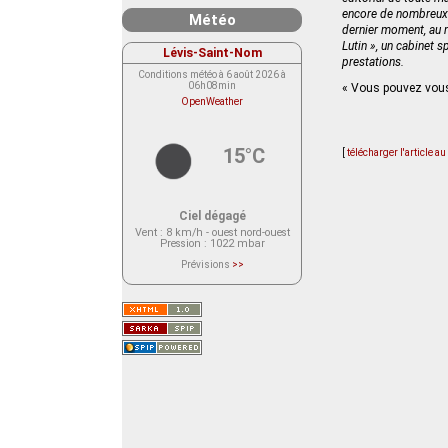
encore de nombreux m
Météo
dernier moment, au m
Lutin », un cabinet s
Lévis-Saint-Nom
prestations.
Conditions météo à 6 août 2026 à
06h08min
« Vous pouvez vous 
OpenWeather
15°C
[
télécharger l'article a
Ciel dégagé
Vent
: 8 km/h - ouest nord-ouest
Pression
: 1022 mbar
Prévisions
>>
Le service OpenWeather ne fournit
actuellement aucune prévision
météorologique sur le lieu Lévis-
Saint-Nom.
Veuillez consulter le message du
service ci-dessous.
(401 - Invalid API key. Please see
https://openweathermap.org/faq#error401
for more info.)