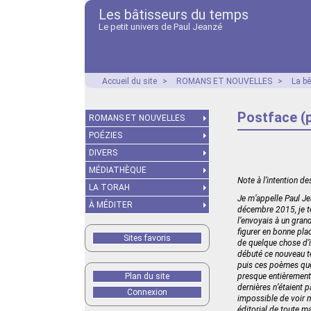
Les bâtisseurs du temps
Le petit univers de Paul Jeanzé
Accueil du site
>
ROMANS ET NOUVELLES
>
La b
Postface (p
ROMANS ET NOUVELLES
POÉZIES
DIVERS
MÉDIATHÈQUE
Note à l’intention de
LA TORAH
Je m’appelle Paul Je
À MÉDITER
décembre 2015, je te
l’envoyais à un gran
figurer en bonne plac
Sites favoris
de quelque chose d’i
débuté ce nouveau te
puis ces poèmes que 
Plan du site
presque entièrement d
dernières n’étaient p
Connexion
impossible de voir m
éditorial de toute ma