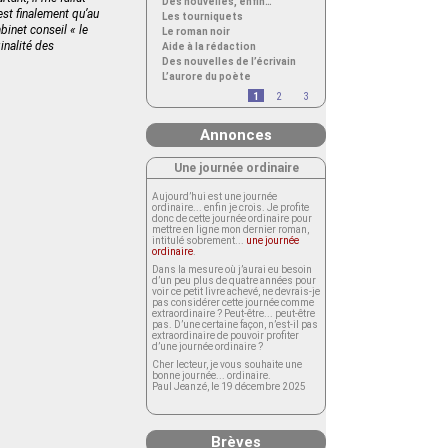
Des nouvelles, enfin…
st finalement qu’au
Les tourniquets
inet conseil « le
Le roman noir
ginalité des
Aide à la rédaction
Des nouvelles de l’écrivain
L’aurore du poète
1
2
3
Annonces
Une journée ordinaire
Aujourd’hui est une journée
ordinaire... enfin je crois. Je profite
donc de cette journée ordinaire pour
mettre en ligne mon dernier roman,
intitulé sobrement...
une journée
ordinaire
.
Dans la mesure où j’aurai eu besoin
d’un peu plus de quatre années pour
voir ce petit livre achevé, ne devrais-je
pas considérer cette journée comme
extraordinaire ? Peut-être... peut-être
pas. D’une certaine façon, n’est-il pas
extraordinaire de pouvoir profiter
d’une journée ordinaire ?
Cher lecteur, je vous souhaite une
bonne journée... ordinaire.
Paul Jeanzé, le 19 décembre 2025
Brèves