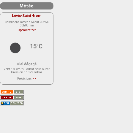
Météo
Lévis-Saint-Nom
Conditions météo à 6 août 2026 à
06h08min
OpenWeather
15°C
Ciel dégagé
Vent
: 8 km/h - ouest nord-ouest
Pression
: 1022 mbar
Prévisions
>>
Le service OpenWeather ne fournit
actuellement aucune prévision
météorologique sur le lieu Lévis-
Saint-Nom.
Veuillez consulter le message du
service ci-dessous.
(401 - Invalid API key. Please see
https://openweathermap.org/faq#error401
for more info.)