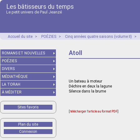
Les bâtisseurs du temps
Le petit univers de Paul Jeanzé
Accueil du site
>
POÉZIES
>
Cinq années quatre saisons (volume II)
>
Atoll
ROMANS ET NOUVELLES
POÉZIES
DIVERS
MÉDIATHÈQUE
Un bateau à moteur
LA TORAH
Déchire en deux la lagune
Silence dans la brume
À MÉDITER
Sites favoris
[
télécharger l'article au format PDF
]
Plan du site
Connexion