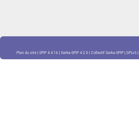
Plan du site
|
SPIP 4.4.16
|
Sarka-SPIP 4.2.0
|
Collectif Sarka-SPIP
|
GPLv3