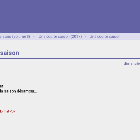
aisons (volume II)
>
Une courte saison (2017)
>
Une courte saison
 saison
dimanche
ait
e la saison désamour…
u format PDF
]