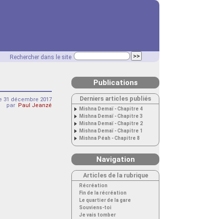
Rechercher dans le site
Publications
Derniers articles publiés
 31 décembre 2017
par
Paul Jeanzé
Mishna Demaï - Chapitre 4
Mishna Demaï - Chapitre 3
Mishna Demaï - Chapitre 2
Mishna Demaï - Chapitre 1
Mishna Péah - Chapitre 8
Navigation
Articles de la rubrique
Récréation
Fin de la récréation
Le quartier de la gare
Souviens-toi
Je vais tomber