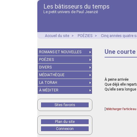
Les bâtisseurs du temps
Le petit univers de Paul Jeanzé
Accueil du site
>
POÉZIES
>
Cinq années quatre s
Une courte
ROMANS ET NOUVELLES
POÉZIES
DIVERS
MÉDIATHÈQUE
À peine arrivée
LA TORAH
Que déjà elle repart
Qu’elle sera longu
À MÉDITER
Sites favoris
[
télécharger l'article a
Plan du site
Connexion