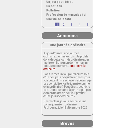
Un jour peut-être…
Un petit air
Pollution
Profession de mauvaise foi
Une vie de lézard
1
2
3
4
5
Annonces
Une journée ordinaire
Aujourd’hui est une journée
ordinaire... enfin je crois. Je profite
donc de cette journée ordinaire pour
mettre en ligne mon dernier roman,
intitulé sobrement...
une journée
ordinaire
.
Dans la mesure où j’aurai eu besoin
d’un peu plus de quatre années pour
voir ce petit livre achevé, ne devrais-je
pas considérer cette journée comme
extraordinaire ? Peut-être... peut-être
pas. D’une certaine façon, n’est-il pas
extraordinaire de pouvoir profiter
d’une journée ordinaire ?
Cher lecteur, je vous souhaite une
bonne journée... ordinaire.
Paul Jeanzé, le 19 décembre 2025
Brèves