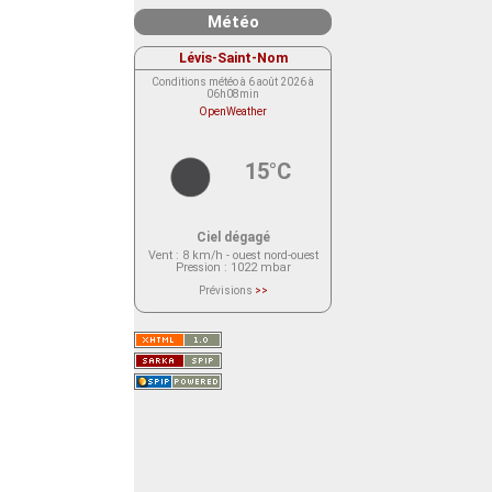
Météo
Lévis-Saint-Nom
Conditions météo à 6 août 2026 à
06h08min
OpenWeather
15°C
Ciel dégagé
Vent
: 8 km/h - ouest nord-ouest
Pression
: 1022 mbar
Prévisions
>>
Le service OpenWeather ne fournit
actuellement aucune prévision
météorologique sur le lieu Lévis-
Saint-Nom.
Veuillez consulter le message du
service ci-dessous.
(401 - Invalid API key. Please see
https://openweathermap.org/faq#error401
for more info.)