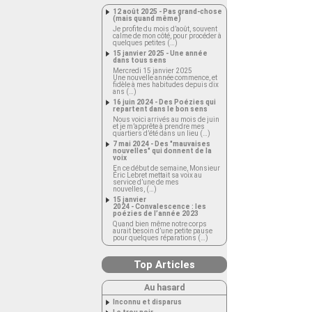
12 août 2025 - Pas grand-chose
(mais quand même)
Je profite du mois d’août, souvent
calme de mon côté, pour procéder à
quelques petites (…)
15 janvier 2025 - Une année
dans tous sens
Mercredi 15 janvier 2025
Une nouvelle année commence, et
fidèle à mes habitudes depuis dix
ans (…)
16 juin 2024 - Des Poézies qui
repartent dans le bon sens
Nous voici arrivés au mois de juin
et je m’apprête à prendre mes
quartiers d’été dans un lieu (…)
7 mai 2024 - Des "mauvaises
nouvelles" qui donnent de la
voix
En ce début de semaine, Monsieur
Éric Lebret mettait sa voix au
service d’une de mes
nouvelles, (…)
15 janvier
2024 - Convalescence : les
poézies de l’année 2023
Quand bien même notre corps
aurait besoin d’une petite pause
pour quelques réparations (…)
Top Articles
Au hasard
Inconnu et disparus